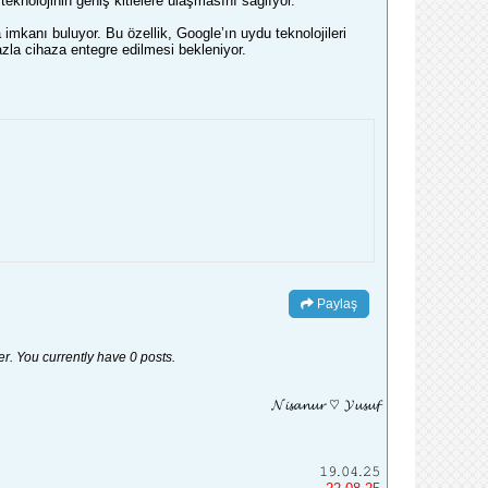
knolojinin geniş kitlelere ulaşmasını sağlıyor.
imkanı buluyor. Bu özellik, Google’ın uydu teknolojileri
azla cihaza entegre edilmesi bekleniyor.
Paylaş
er. You currently have 0 posts.
𝓝𝓲𝓼𝓪𝓷𝓾𝓻 ♡ 𝓨𝓾𝓼𝓾𝓯
𝟷𝟿.𝟶𝟺.𝟸𝟻