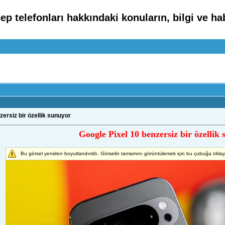
cep telefonları hakkındaki konuların, bilgi ve ha
ersiz bir özellik sunuyor
Google Pixel 10 benzersiz bir özellik
Bu görsel yeniden boyutlandırıldı. Görselin tamamını görüntülemek için bu çubuğa tıkla