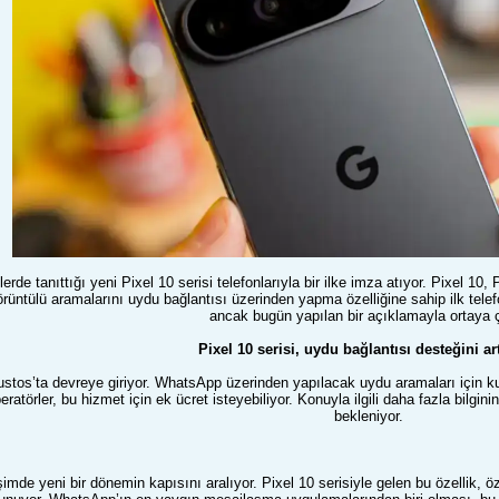
erde tanıttığı yeni Pixel 10 serisi telefonlarıyla bir ilke imza atıyor. Pixel 10
üntülü aramalarını uydu bağlantısı üzerinden yapma özelliğine sahip ilk telef
ancak bugün yapılan bir açıklamayla ortaya ç
Pixel 10 serisi, uydu bağlantısı desteğini art
ustos’ta devreye giriyor. WhatsApp üzerinden yapılacak uydu aramaları için kul
ratörler, bu hizmet için ek ücret isteyebiliyor. Konuyla ilgili daha fazla bilg
bekleniyor.
şimde yeni bir dönemin kapısını aralıyor. Pixel 10 serisiyle gelen bu özellik, 