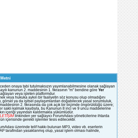
 Metni
e önceden onaya tabi tutulmaksızın yayımlanabilmesine olanak sağlayan
51 sayılı kanunun 2. maddesinin 1. fıkrasının "m" bendine göre
Yer
 sağlayan veya işleten platformdur.
mek veya hukuka aykırı bir faaliyetin söz konusu olup olmadığını
, görsel ya da işitsel paylaşımlardan doğabilecek yasal sorumluluk,
n maddesinin 2. fıkrasında da çok açık bir biçimde öngörüldüğü üzere;
ümler saklı kalmak kaydıyla, bu Kanunun 8 inci ve 9 uncu maddelerine
rı içeriği yayından kaldırmakla yükümlüdür.
İLETİŞİM
linkinden yer sağlayıcı ForumAdası yöneticilerine ihtarda
 içerisinde gerekli işlemler tesis edilecektir.
rumAdası üzerinde telif hakkı bulunan MP3, video vb. eserlerin
YAP tarafindan yasaklanmış olup, yasal işlem olması halinde,