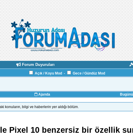
Forum Duyuruları
Açık / Koyu Mod
-
Gece / Gündüz Mod
Ajanda
Bugünün
aki konuların, bilgi ve haberlerin yer aldığı bölüm.
e Pixel 10 benzersiz bir özellik s