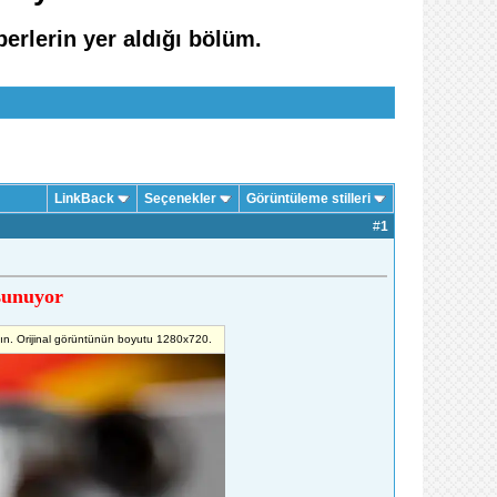
berlerin yer aldığı bölüm.
LinkBack
Seçenekler
Görüntüleme stilleri
#
1
 sunuyor
yın. Orijinal görüntünün boyutu 1280x720.