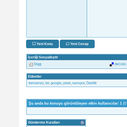
Yeni Konu
Yeni Cevap
İçeriği Sosyalleştir
Digg
del.icio
Etiketler
benzersiz
,
bir
,
google
,
pixel
,
sunuyor
,
Özellik
Şu anda bu konuyu görüntüleyen etkin kullanıcılar: 1
(0
Gönderme Kuralları