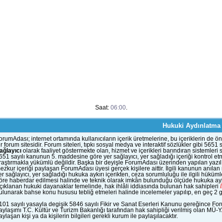
Saat:
06:00
.
Hukuki Aydınlatma
orumAdası; internet ortamında kullanıcıların içerik üretmelerine, bu içeriklerin d
ir forum sitesidir. Forum siteleri, tıpkı sosyal medya ve interaktif sözlükler gibi 56
ağlayıcı
olarak faaliyet göstermekte olan, hizmet ve içerikleri barındıran sistemleri
651 sayılı kanunun 5. maddesine göre yer sağlayıcı, yer sağladığı içeriği kontrol et
raştırmakla yükümlü değildir. Başka bir deyişle ForumAdası üzerinden yapılan yazılı
ezkur içeriği paylaşan ForumAdası üyesi gerçek kişilere aittir. İlgili kanunun anıla
er sağlayıcı, yer sağladığı hukuka aykırı içerikten, ceza sorumluluğu ile ilgili hük
öre haberdar edilmesi halinde ve teknik olarak imkân bulunduğu ölçüde hukuka aykı
çıklanan hukuki dayanaklar temelinde, hak ihlâli iddiasında bulunan hak sahipleri
ulunarak bahse konu hususu tebliğ etmeleri halinde incelemeler yapılıp, en geç 2 gün
101 sayılı yasayla degişik 5846 sayılı Fikir ve Sanat Eserleri Kanunu gereğince Fo
aylaşımı T.C. Kültür ve Turizm Bakanlığı tarafından hak sahipliği verilmiş olan MÜ-
aylaşan kişi ya da kişilerin bilgileri gerekli kurum ile paylaşılacaktır.