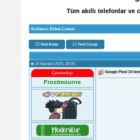
Tüm akıllı telefonlar ve 
Kullanıcı Etiket Listesi
Yeni Konu
Yeni Cevap
24 Ağustos 2025
, 20:35
Google Pixel 10 benz
Çevrimdışı
Frostmourne