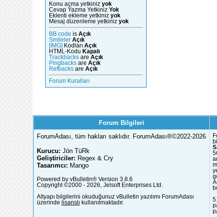
Konu açma yetkiniz
yok
Cevap Yazma Yetkiniz
Yok
Eklenti ekleme yetkiniz
yok
Mesaj düzenleme yetkiniz
yok
BB code
is
Açık
Smileler
Açık
[IMG]
Kodları
Açık
HTML-Kodu
Kapalı
Trackbacks
are
Açık
Pingbacks
are
Açık
Refbacks
are
Açık
Forum Kuralları
Forum Bilgileri
ForumAdası, tüm hakları saklıdır. ForumAdası®©2022-2026
F
b
S
Kurucu:
Jön TüRk
5
Geliştiriciler:
Regex & Cry
a
Tasarımcı:
Mango
m
y
g
Powered by vBulletin® Version 3.8.6
A
Copyright ©2000 - 2026, Jelsoft Enterprises Ltd.
b
Altyapı bilgilerini okuduğunuz vBulletin yazılımı ForumAdası
5
üzerinde
lisanslı
kullanılmaktadır.
p
p