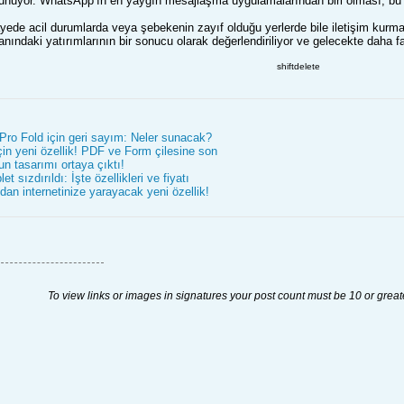
sunuyor. WhatsApp’ın en yaygın mesajlaşma uygulamalarından biri olması, bu te
ayede acil durumlarda veya şebekenin zayıf olduğu yerlerde bile iletişim kurma 
anındaki yatırımlarının bir sonucu olarak değerlendiriliyor ve gelecekte daha f
shiftdelete
Pro Fold için geri sayım: Neler sunacak?
in yeni özellik! PDF ve Form çilesine son
n tasarımı ortaya çıktı!
t sızdırıldı: İşte özellikleri ve fiyatı
dan internetinize yarayacak yeni özellik!
To view links or images in signatures your post count must be 10 or great