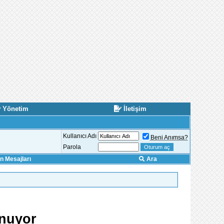
Yönetim
İletişim
Kullanıcı Adı
Beni Anımsa?
Parola
 Mesajları
Ara
unuyor