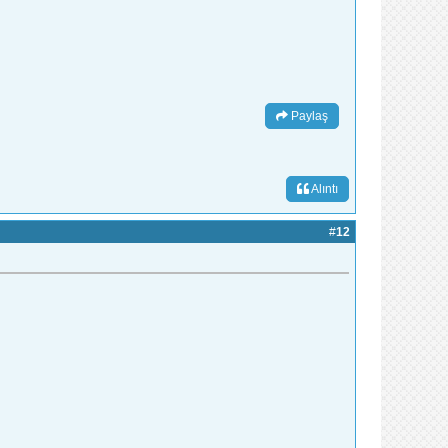
Paylaş
Alıntı
#
12