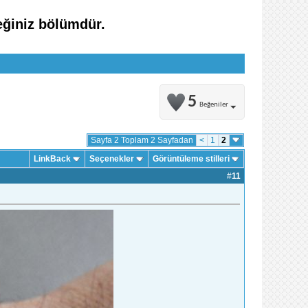
eğiniz bölümdür.
5
Beğeniler
Sayfa 2 Toplam 2 Sayfadan
<
1
2
LinkBack
Seçenekler
Görüntüleme stilleri
#
11