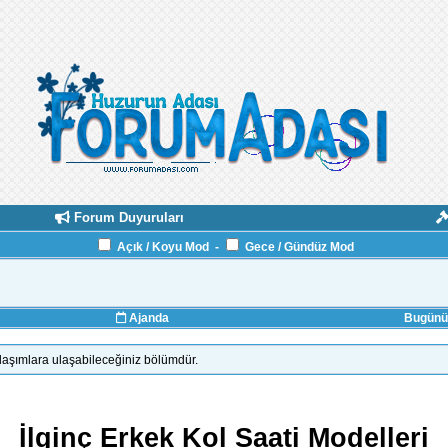
Forum Duyuruları
Açık / Koyu Mod
-
Gece / Gündüz Mod
Ajanda
Bugünün
ylaşımlara ulaşabileceğiniz bölümdür.
İlginç Erkek Kol Saati Modelleri