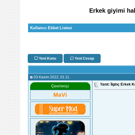
Erkek giyimi ha
Kullanıcı Etiket Listesi
Yeni Konu
Yeni Cevap
03 Kasım 2022
, 01:11
Yanıt: İlginç Erkek K
Çevrimiçi
MaVi