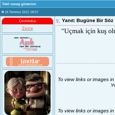
Tekil mesaj gösterimi
16 Temmuz 2022
, 08:57
Yanıt: Bugüne Bir Söz 
Çevrimdışı
Zeze
"Uçmak için kuş ol
To view links or images in
Yo
To view links or images in