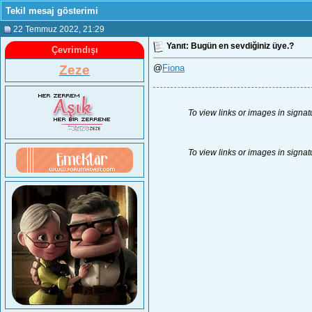
Tekil mesaj gösterimi
22 Temmuz 2022
, 21:29
Yanıt: Bugün en sevdiğiniz üye.?
Çevrimdışı
Zeze
@
Fiona
To view links or images in signat
To view links or images in signat