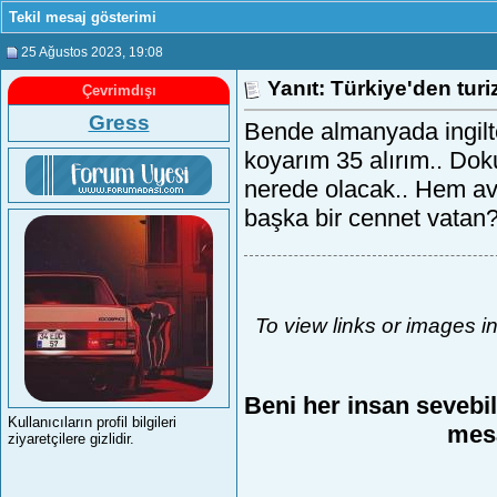
Tekil mesaj gösterimi
25 Ağustos 2023
, 19:08
Yanıt: Türkiye'den tur
Çevrimdışı
Gress
Bende almanyada ingilte
koyarım 35 alırım.. Dok
nerede olacak.. Hem av
başka bir cennet vatan
To view links or images i
Beni her insan sevebil
Kullanıcıların profil bilgileri
mesa
ziyaretçilere gizlidir.