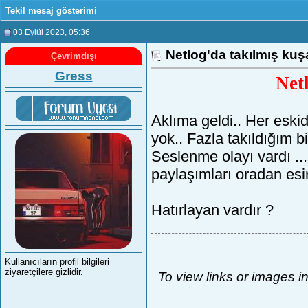
Tekil mesaj gösterimi
03 Eylül 2023
, 05:36
Netlog'da takılmış kuş
Çevrimdışı
Gress
Net
Aklıma geldi.. Her eski
yok.. Fazla takıldığım b
Seslenme olayı vardı ...
paylaşımları oradan es
Hatırlayan vardır ?
Kullanıcıların profil bilgileri
ziyaretçilere gizlidir.
To view links or images i