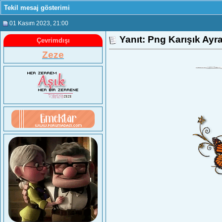
Tekil mesaj gösterimi
01 Kasım 2023
, 21:00
Yanıt: Png Karışık Ayr
Çevrimdışı
Zeze