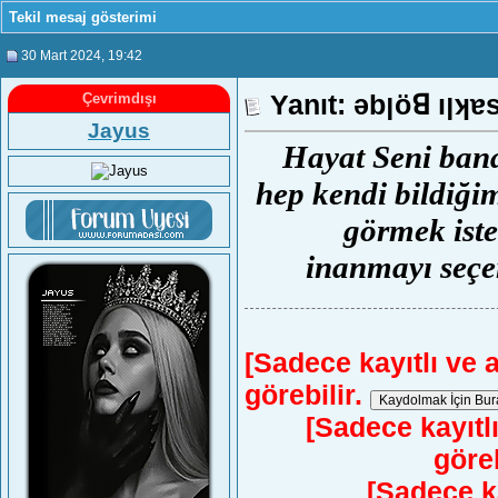
Tekil mesaj gösterimi
30 Mart 2024
, 19:42
Yanıt: ǝbןö
Çevrimdışı
Jayus
Hayat Seni bana
hep kendi bildiği
görmek ist
inanmayı seçe
[Sadece kayıtlı ve a
görebilir.
[Sadece kayıtlı
göreb
[Sadece ka