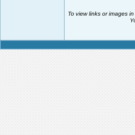
To view links or images in
Yo