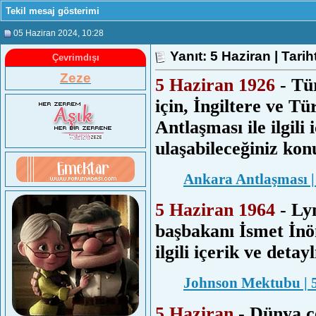
Tekil mesaj gösterimi
05 Haziran 2024
, 10:28
Yanıt: 5 Haziran | Tar
Çevrimdışı
Zeze
5 Haziran 1926
- Tür
için, İngiltere ve 
Antlaşması ile ilgili 
ulaşabileceğiniz ko
Ankara Antlaşması |
5 Haziran 1964
- Ly
başbakanı İsmet İnö
ilgili içerik ve deta
Johnson Mektubu | 
5 Haziran
- Dünya ç