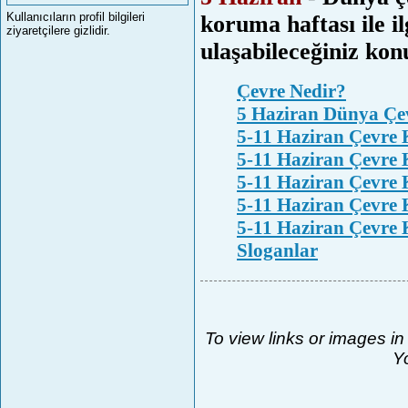
Kullanıcıların profil bilgileri
koruma haftası ile ilg
ziyaretçilere gizlidir.
ulaşabileceğiniz kon
Çevre Nedir?
5 Haziran Dünya Ç
5-11 Haziran Çevre
5-11 Haziran Çevre 
5-11 Haziran Çevre Ko
5-11 Haziran Çevre Ko
5-11 Haziran Çevre K
Sloganlar
To view links or images in
Yo