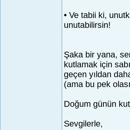
• Ve tabii ki, unu
unutabilirsin!
Şaka bir yana, seni
kutlamak için sab
geçen yıldan daha
(ama bu pek olas
Doğum günün kutl
Sevgilerle,