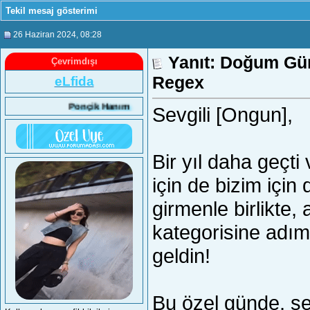
Tekil mesaj gösterimi
26 Haziran 2024
, 08:28
Yanıt: Doğum Gün
Çevrimdışı
Regex
eLfida
Ponçik Hanım
Sevgili [Ongun],
Bir yıl daha geçti
için de bizim için
girmenle birlikte, 
kategorisine adım a
geldin!
Bu özel günde, seni