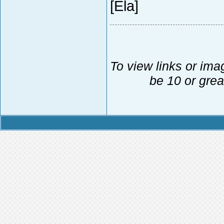
[Ela]
To view links or ima
be 10 or grea