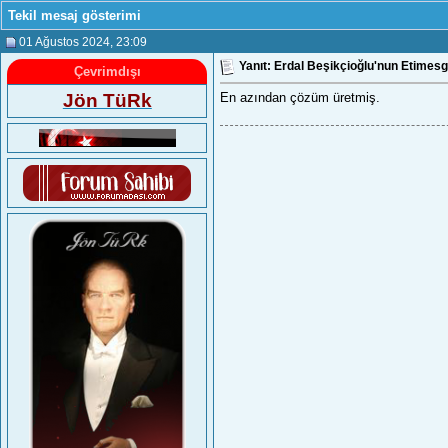
Tekil mesaj gösterimi
01 Ağustos 2024
, 23:09
Yanıt: Erdal Beşikçioğlu'nun Etimes
Çevrimdışı
Jön TüRk
En azından çözüm üretmiş.