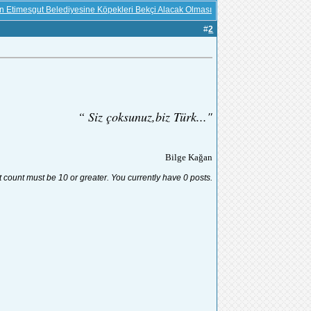
un Etimesgut Belediyesine Köpekleri Bekçi Alacak Olması
#
2
“ Siz çoksunuz,biz Türk..."
Bilge Kağan
t count must be 10 or greater. You currently have 0 posts.