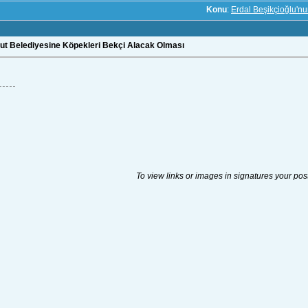
Konu
:
Erdal Beşikçioğlu'n
gut Belediyesine Köpekleri Bekçi Alacak Olması
To view links or images in signatures your pos