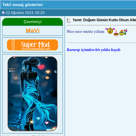
Tekil mesaj gösterimi
22 Ağustos 2024
, 00:20
Yanıt: Doğum Günün Kutlu Olsun All
Çevrimiçi
MaVi
Nice nice mutlu yıllara
Kararıp içimden bir yıldız kaydı