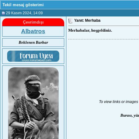
Tekil mesaj gösterimi
29 Kasım 2024
, 14:09
Yanıt: Merhaba
Çevrimdışı
Albatros
Merhabalar, hoşgeldiniz.
Beklenen Barbar
.
.
.
.
To view links or images 
Burası, yüz