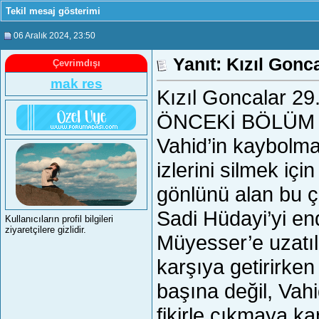
Tekil mesaj gösterimi
06 Aralık 2024
, 23:50
Yanıt: Kızıl Gonc
Çevrimdışı
mak res
Kızıl Goncalar 
ÖNCEKİ BÖLÜM
Vahid’in kaybolma
izlerini silmek iç
gönlünü alan bu ç
Sadi Hüdayi’yi end
Kullanıcıların profil bilgileri
ziyaretçilere gizlidir.
Müyesser’e uzatıla
karşıya getirirk
başına değil, Vahi
fikirle çıkmaya kar