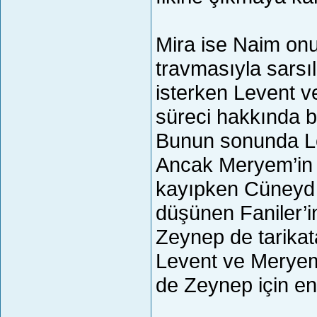
Mira ise Naim onu
travmasıyla sarsı
isterken Levent v
süreci hakkında bü
Bunun sonunda Lev
Ancak Meryem’in t
kayıpken Cüneyd 
düşünen Faniler’i
Zeynep de tarikata
Levent ve Meryem
de Zeynep için en