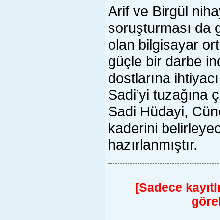
Arif ve Birgül nih
soruşturması da g
olan bilgisayar o
güçle bir darbe i
dostlarına ihtiyac
Sadi’yi tuzağına ç
Sadi Hüdayi, Cüne
kaderini belirley
hazırlanmıştır.
[Sadece kayıtlı
göreb