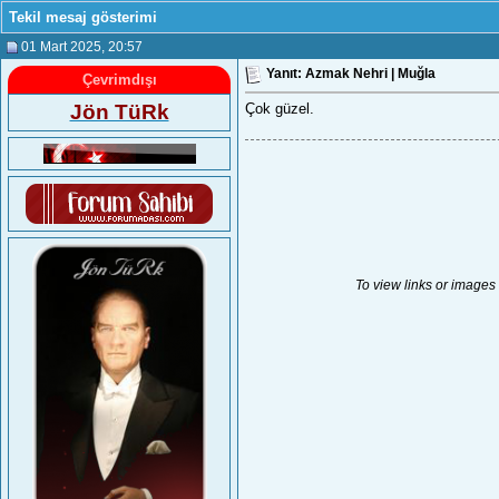
Tekil mesaj gösterimi
01 Mart 2025
, 20:57
Yanıt: Azmak Nehri | Muğla
Çevrimdışı
Jön TüRk
Çok güzel.
To view links or images 