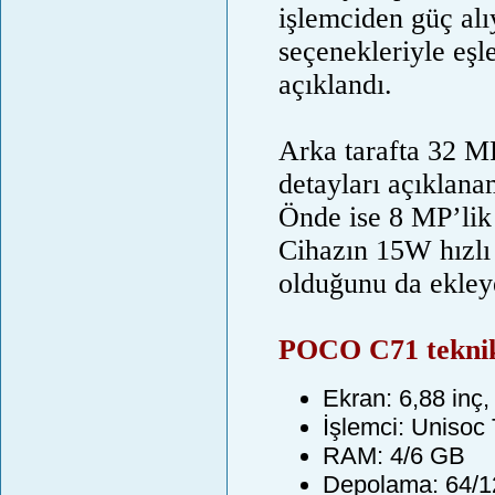
işlemciden güç al
seçenekleriyle eşl
açıklandı.
Arka tarafta 32 M
detayları açıklana
Önde ise 8 MP’lik 
Cihazın 15W hızlı
olduğunu da ekley
POCO C71 teknik 
Ekran: 6,88 inç
İşlemci: Unisoc
RAM: 4/6 GB
Depolama: 64/