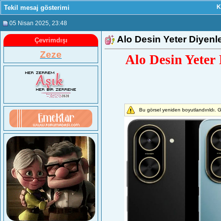
Tekil mesaj gösterimi
K
05 Nisan 2025
, 23:48
Alo Desin Yeter Diyenl
Çevrimdışı
Zeze
Alo Desin Yeter 
Bu görsel yeniden boyutlandırıldı. 