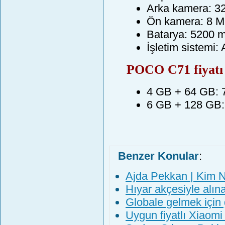
Arka kamera: 32
Ön kamera: 8 MP
Batarya: 5200 
İşletim sistemi:
POCO C71 fiyatı
4 GB + 64 GB: 7
6 GB + 128 GB: 
Benzer Konular
:
Ajda Pekkan | Kim 
Hıyar akçesiyle alı
Globale gelmek için
Uygun fiyatlı Xiaomi