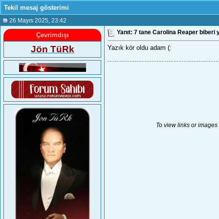
Tekil mesaj gösterimi
26 Mayıs 2025
, 23:42
Yanıt: 7 tane Carolina Reaper biberi 
Çevrimdışı
Jön TüRk
Yazık kör oldu adam (:
To view links or images 