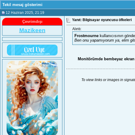
Tekil mesaj gösterimi
12 Haziran 2025
, 21:19
Yanıt: Bilgisayar oyuncusu öfkeleri
Çevrimdışı
Mazikeen
Alıntı:
Frostmourne
kullanıcısının gönde
Ben onu yapamıyorum ya, elim git
Monitörümde bembeyaz ekran çı
To view links or images in signat