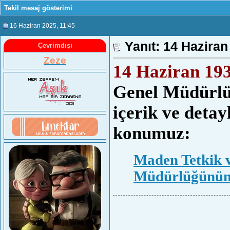
Tekil mesaj gösterimi
16 Haziran 2025
, 11:45
Yanıt: 14 Haziran
Çevrimdışı
Zeze
14 Haziran 19
Genel Müdürlüğ
içerik ve detayl
konumuz:
Maden Tetkik 
Müdürlüğünün 