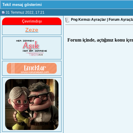
Tekil mesaj gösterimi
31 Temmuz 2022
, 17:21
Png Kırmızı Ayraçlar | Forum Ayraçla
Çevrimdışı
Zeze
Forum içinde, açtığınız konu içer