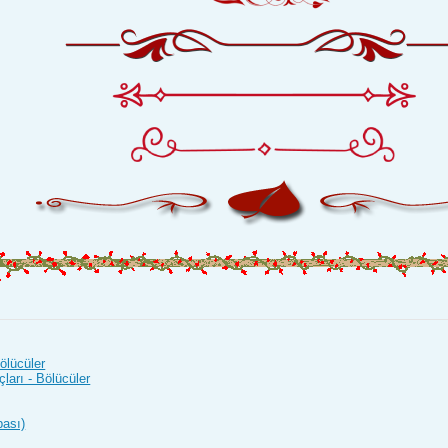
Bölücüler
ları - Bölücüler
bası)