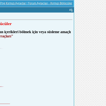
Png Kırmızı Ayraçlar | Forum Ayraçları - Kırmızı Bölücüler
#
1
lücüler
lan içerikleri bölmek için veya süsleme amaçlı
raçları"