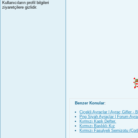
Kullanıcıların profil bilgileri
ziyaretçilere gizlidir.
Benzer Konular
:
Çiçekli Ayraçlar | Ayraç Gifler - 
Png Siyah Ayraçlar | Forum Ayraç
Kırmızı Kaplı Defter.
Kırmızı Başlıklı Kız
Kırmızı Fasulyeli Semizotu (Çor