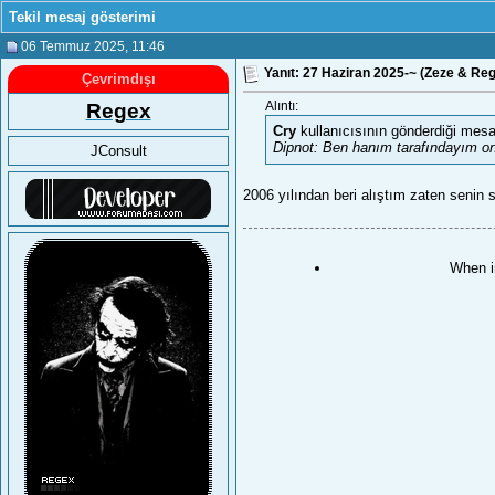
Tekil mesaj gösterimi
06 Temmuz 2025
, 11:46
Yanıt: 27 Haziran 2025-~ (Zeze & Re
Çevrimdışı
Regex
Alıntı:
Cry
kullanıcısının gönderdiği mesa
Dipnot: Ben hanım tarafındayım o
JConsult
2006 yılından beri alıştım zaten senin 
When i