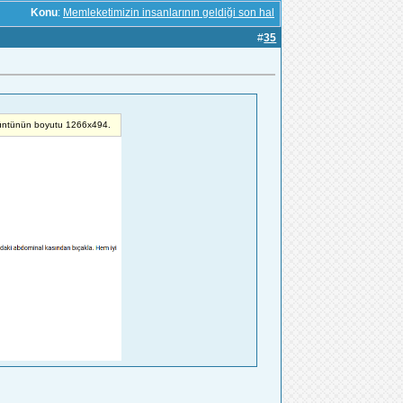
Konu
:
Memleketimizin insanlarının geldiği son hal
#
35
görüntünün boyutu 1266x494.