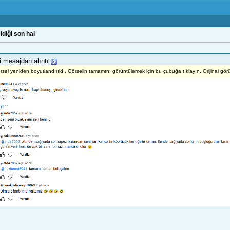
ldiği son hal
i mesajdan alıntı
rsel yeniden boyutlandırıldı. Görselin tamamını görüntülemek için bu çubuğa tıklayın. Orijinal 