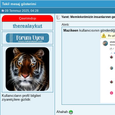
Tekil mesaj gösterimi
09 Temmuz 2025
, 04:28
Yanıt: Memleketimizin insanlarının ge
Çevrimdışı
therealaykut
Alıntı:
Mazikeen
kullanıcısının gönderdiğ
Bu gö
Kullanıcıların profil bilgileri
ziyaretçilere gizlidir.
Ahahah