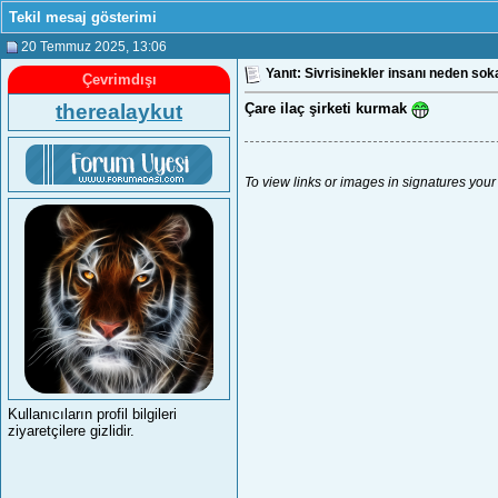
Tekil mesaj gösterimi
20 Temmuz 2025
, 13:06
Yanıt: Sivrisinekler insanı neden sok
Çevrimdışı
therealaykut
Çare ilaç şirketi kurmak
To view links or images in signatures your
Kullanıcıların profil bilgileri
ziyaretçilere gizlidir.