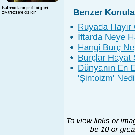
Kullanıcıların profil bilgileri
Benzer Konula
ziyaretçilere gizlidir.
Rüyada Hayır 
İftarda Neye 
Hangi Burç Ney
Burçlar Hayat 
Dünyanın En Es
'Şintoizm' Nedi
To view links or ima
be 10 or grea