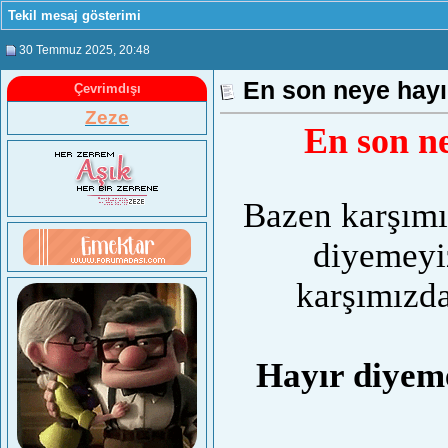
Tekil mesaj gösterimi
30 Temmuz 2025
, 20:48
En son neye hayı
Çevrimdışı
Zeze
En son n
Bazen karşımı
diyemeyi
karşımızda
Hayır diyeme