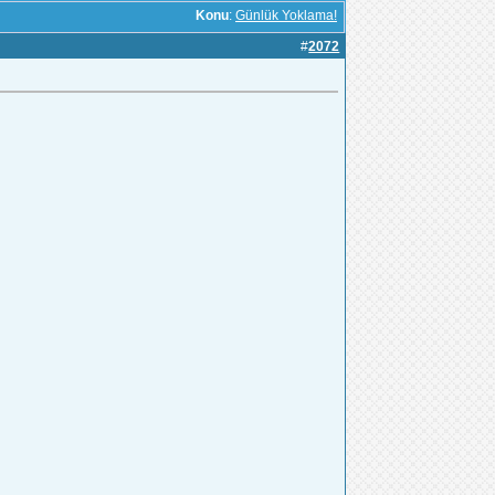
Konu
:
Günlük Yoklama!
#
2072