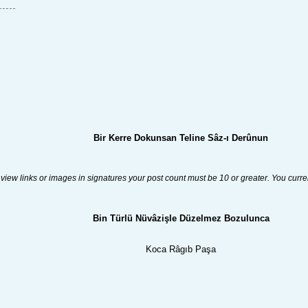
Bir Kerre Dokunsan Teline Sâz-ı Derûnun
 view links or images in signatures your post count must be 10 or greater. You curre
Bin Türlü Nüvâzişle Düzelmez Bozulunca
Koca Râgıb Paşa