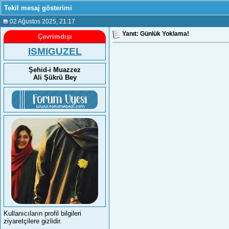
Tekil mesaj gösterimi
02 Ağustos 2025
, 21:17
Yanıt: Günlük Yoklama!
Çevrimdışı
ISMIGUZEL
Şehid-i Muazzez
Ali Şükrü Bey
Kullanıcıların profil bilgileri
ziyaretçilere gizlidir.