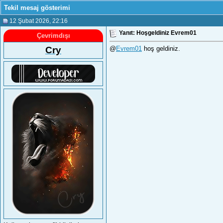
Tekil mesaj gösterimi
12 Şubat 2026
, 22:16
Yanıt: Hoşgeldiniz Evrem01
Çevrimdışı
Cry
@
Evrem01
hoş geldiniz.