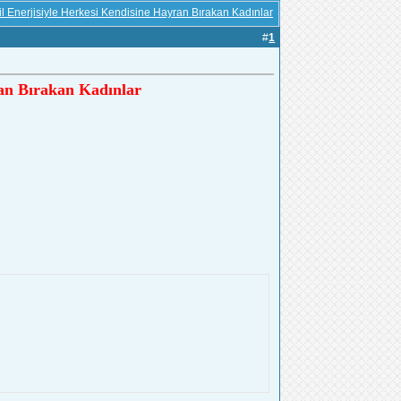
şil Enerjisiyle Herkesi Kendisine Hayran Bırakan Kadınlar
#
1
ran Bırakan Kadınlar