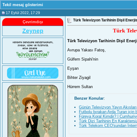
Tekil mesaj gösterimi
17 Eylül 2022
, 17:29
Türk Televizyon Tarihinin Dişil Ener
Çevrimdışı
Zeynep
Türk Tele
Türk Televizyon Tarihinin Dişil Ener
Avrupa Yakası Fatoş,
Gülfem Sipahi'nin
Eyşan
Bihter Ziyagil
Hürrem Sultan
Benzer Konular
:
Günün Televizyon Yayın Akışları
Futbolu bırakan Arda Turan için 
Füreya Koral Kimdir? | Cumhuriye
Türk Dizi Tarihinin En Karaktersi
Türk Telekom CEO'sundan İnterne