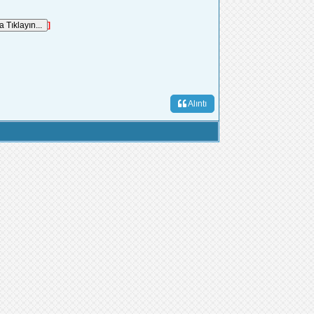
]
Alıntı