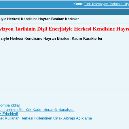
Konu
:
Türk Televizyon Tarihinin Di
jisiyle Herkesi Kendisine Hayran Bırakan Kadınlar
vizyon Tarihinin Dişil Enerjisiyle Herkesi Kendisine Hay
jisiyle Herkesi Kendisine Hayran Bırakan Kadın Karakterler
bomba iddia!
t Tarihinin İlk Türk Kadın Seramik Sanatçısı
z Erkekleri!
t Kullanan Herkesi İlgilendiren Ortak Altyapı Açıklama