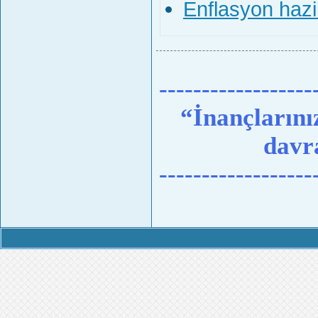
Enflasyon hazi
------------------
“İnançlarınız
davra
------------------