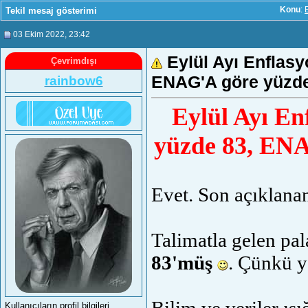
Tekil mesaj gösterimi
Konu
:
03 Ekim 2022
, 23:42
Eylül Ayı Enflas
Çevrimdışı
ENAG'A göre yüzde
rainbow6
Eylül Ayı E
yüzde 83, ENA
Evet. Son açıklanan
Talimatla gelen pal
83'müş
. Çünkü y
Kullanıcıların profil bilgileri