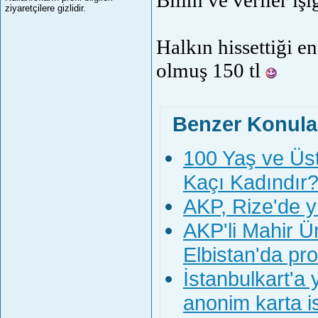
Bilim ve veriler ış
ziyaretçilere gizlidir.
Halkın hissettiği e
olmuş 150 tl
Benzer Konula
100 Yaş ve Üst
Kaçı Kadındır
AKP, Rize'de y
AKP'li Mahir Ün
Elbistan'da pro
İstanbulkart'a 
anonim karta i