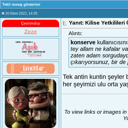
Tekil mesaj gösterimi
20 Ekim 2022
, 14:35
Yanıt: Kilise Yetkilile
Çevrimdışı
Zeze
Alıntı:
konserve
kullanıcısın
tey allam ne kafalar va
zaten adam sorgudayd
çıkarıyorsunuz, bir de
Tek antin kuntin şeyler 
her şeyimizi ulu orta y
To view links or images in
Yo