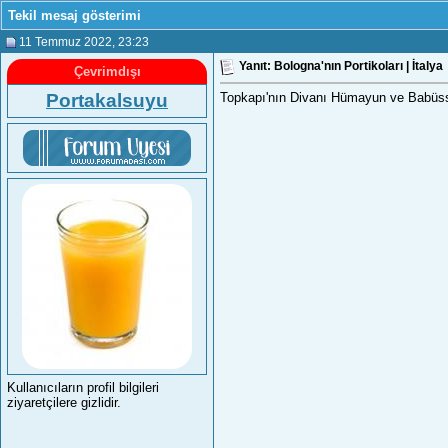
Tekil mesaj gösterimi
11 Temmuz 2022
, 23:23
Yanıt: Bologna'nın Portikoları | İtalya
Çevrimdışı
Portakalsuyu
Topkapı'nın Divanı Hümayun ve Babüss
Kullanıcıların profil bilgileri
ziyaretçilere gizlidir.