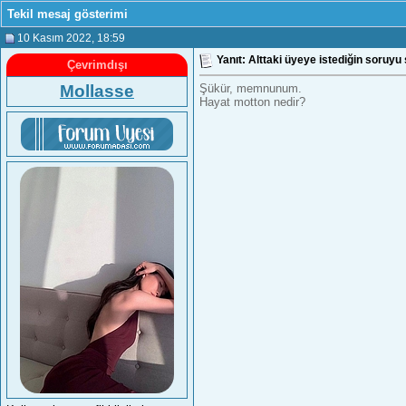
Tekil mesaj gösterimi
10 Kasım 2022
, 18:59
Yanıt: Alttaki üyeye istediğin soruyu 
Çevrimdışı
Mollasse
Şükür, memnunum.
Hayat motton nedir?