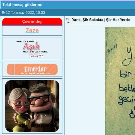
Tekil mesaj gösterimi
12 Temmuz 2022
, 10:33
Yanıt: Şiir Sokakta | Şiir Her Yerde
Çevrimdışı
Zeze