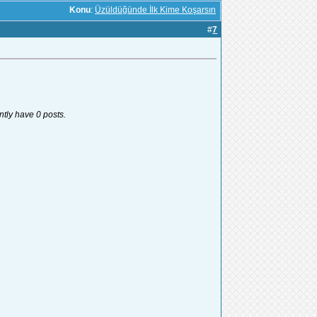
Konu
:
Üzüldüğünde İlk Kime Koşarsın
#
7
ntly have 0 posts.