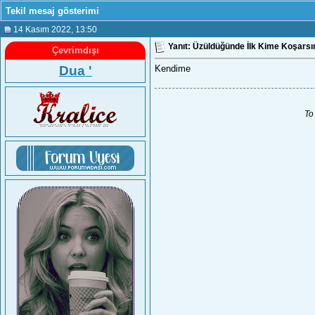
Tekil mesaj gösterimi
14 Kasım 2022
, 13:50
Yanıt: Üzüldüğünde İlk Kime Koşarsı
Çevrimdışı
Dua '
Kendime
To