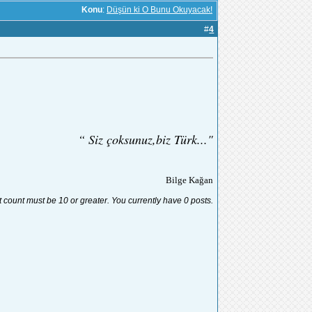
Konu
:
Düşün ki O Bunu Okuyacak!
#
4
“ Siz çoksunuz,biz Türk..."
Bilge Kağan
t count must be 10 or greater. You currently have 0 posts.