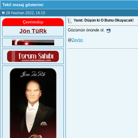
Tekil mesaj gösterimi
28 Haziran 2022
, 16:15
Yanıt: Düşün ki O Bunu Okuyacak!
Çevrimdışı
Jön TüRk
Gözümün önünde ol.
@
Zeytin