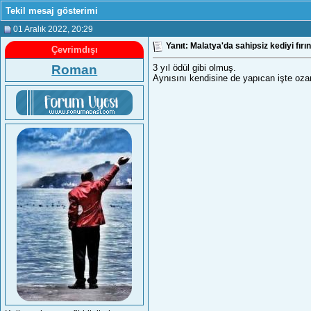
Tekil mesaj gösterimi
01 Aralık 2022
, 20:29
Yanıt: Malatya'da sahipsiz kediyi fır
Çevrimdışı
Roman
3 yıl ödül gibi olmuş.
Aynısını kendisine de yapıcan işte ozam