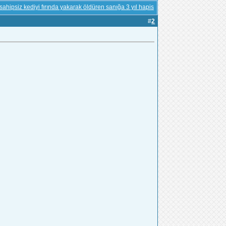
sahipsiz kediyi fırında yakarak öldüren sanığa 3 yıl hapis
#
2