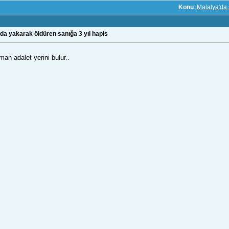
Konu
:
Malatya'da 
ında yakarak öldüren sanığa 3 yıl hapis
an adalet yerini bulur..