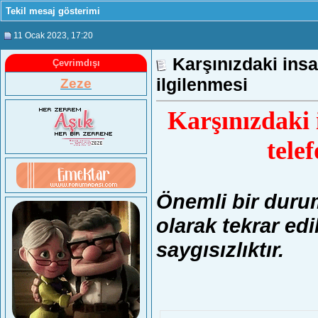
Tekil mesaj gösterimi
11 Ocak 2023
, 17:20
Karşınızdaki insa
Çevrimdışı
ilgilenmesi
Zeze
Karşınızdaki i
tele
Önemli bir durum
olarak tekrar ed
saygısızlıktır.