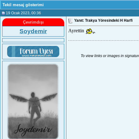
Tekil mesaj gösterimi
19 Ocak 2023
, 00:36
Yanıt: Trakya Yöresindeki H Harfi
Çevrimdışı
Soydemir
Ayrettin
To view links or images in signatur