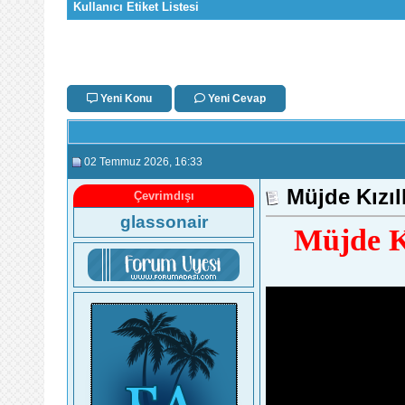
Kullanıcı Etiket Listesi
Yeni Konu
Yeni Cevap
02 Temmuz 2026
, 16:33
Müjde Kızıl
Çevrimdışı
glassonair
Müjde K