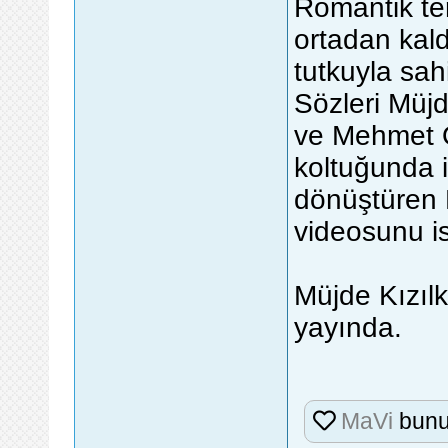
Romantik te
ortadan kald
tutkuyla sah
Sözleri Müjd
ve Mehmet Ö
koltuğunda i
dönüştüren 
videosunu is
Müjde Kızıl
yayında.
MaVi
bunu