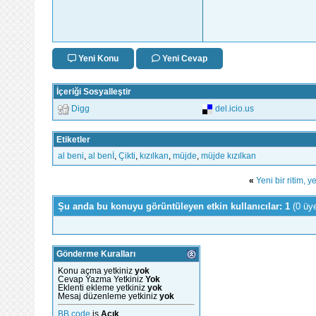
Yeni Konu
Yeni Cevap
İçeriği Sosyalleştir
Digg
del.icio.us
Etiketler
al beni
,
al benİ
,
Çikti
,
kızılkan
,
müjde
,
müjde kızılkan
«
Yeni bir ritim, 
Şu anda bu konuyu görüntüleyen etkin kullanıcılar: 1
(0 üy
Gönderme Kuralları
Konu açma yetkiniz
yok
Cevap Yazma Yetkiniz
Yok
Eklenti ekleme yetkiniz
yok
Mesaj düzenleme yetkiniz
yok
BB code
is
Açık