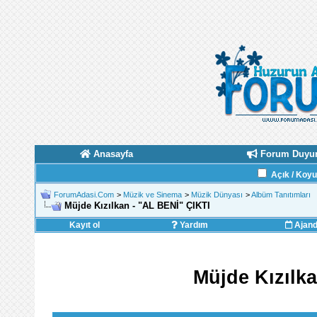
Anasayfa
Forum Duyur
Açık / Koy
ForumAdasi.Com
>
Müzik ve Sinema
>
Müzik Dünyası
>
Albüm Tanıtımları
Müjde Kızılkan - "AL BENİ" ÇIKTI
Kayıt ol
Yardım
Ajan
Müjde Kızılk