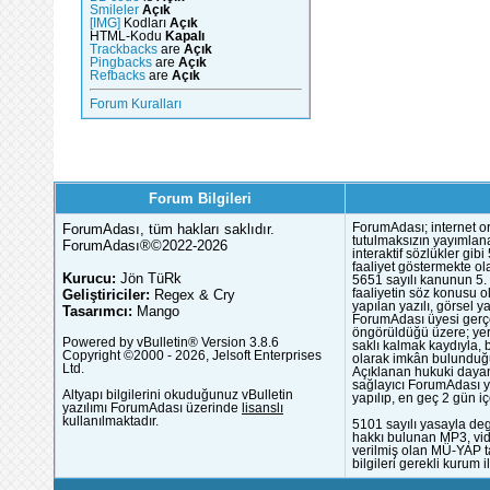
Smileler
Açık
[IMG]
Kodları
Açık
HTML-Kodu
Kapalı
Trackbacks
are
Açık
Pingbacks
are
Açık
Refbacks
are
Açık
Forum Kuralları
Forum Bilgileri
ForumAdası, tüm hakları saklıdır.
ForumAdası; internet or
tutulmaksızın yayımlana
ForumAdası®©2022-2026
interaktif sözlükler gi
faaliyet göstermekte ola
Kurucu:
Jön TüRk
5651 sayılı kanunun 5. 
Geliştiriciler:
Regex & Cry
faaliyetin söz konusu 
yapılan yazılı, görsel 
Tasarımcı:
Mango
ForumAdası üyesi gerçek
öngörüldüğü üzere; yer 
Powered by vBulletin® Version 3.8.6
saklı kalmak kaydıyla,
Copyright ©2000 - 2026, Jelsoft Enterprises
olarak imkân bulunduğu
Ltd.
Açıklanan hukuki dayan
sağlayıcı ForumAdası y
Altyapı bilgilerini okuduğunuz vBulletin
yapılıp, en geç 2 gün iç
yazılımı ForumAdası üzerinde
lisanslı
kullanılmaktadır.
5101 sayılı yasayla deg
hakkı bulunan MP3, vide
verilmiş olan MÜ-YAP ta
bilgileri gerekli kurum i