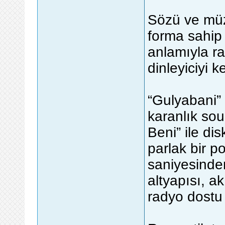
Sözü ve müzi
forma sahip 
anlamıyla ra
dinleyiciyi k
“Gulyabani” 
karanlık sou
Beni” ile di
parlak bir po
saniyesinden
altyapısı, a
radyo dostu 