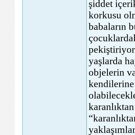
şiddet içer
korkusu ol
babaların b
çocuklarda
pekiştiriyo
yaşlarda ha
objelerin v
kendilerine
olabilecekl
karanlıktan
“karanlıkta
yaklaşımlar