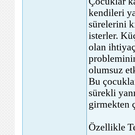
Çocuklar k
kendileri y
sürelerini 
isterler. K
olan ihtiy
probleminin
olumsuz etk
Bu çocuklar
sürekli yan
girmekten ç
Özellikle T