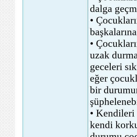
dalga geçm
• Çocukları
başkalarına
• Çocukları
uzak durmal
geceleri sık
eğer çocukl
bir durumu
şüphelenebil
• Kendileri
kendi korku
durumu çocu