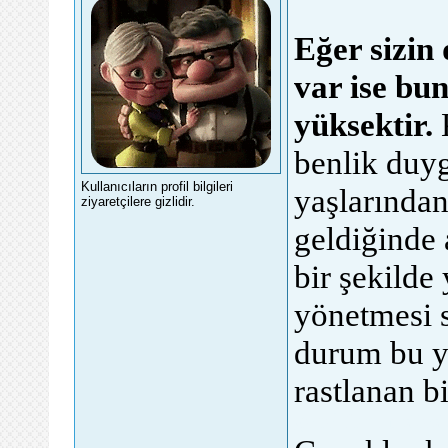
Eğer sizin
var ise bun
yüksektir.
K
benlik duy
Kullanıcıların profil bilgileri
yaşlarından
ziyaretçilere gizlidir.
geldiğinde 
bir şekilde
yönetmesi 
durum bu y
rastlanan b
genel forum sites