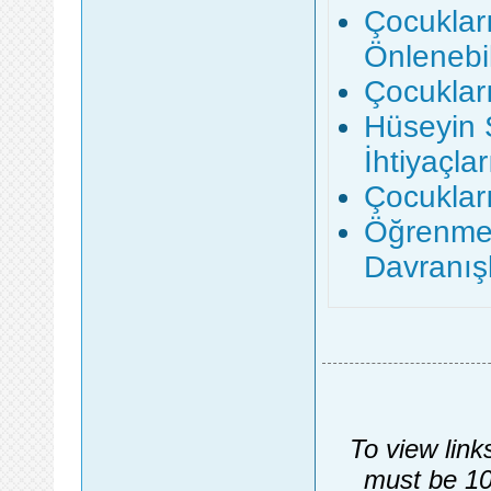
Çocukları
Önlenebil
Çocuklar
Hüseyin 
İhtiyaçlar
Çocuklar
Öğrenme
Davranışl
To view link
must be 10