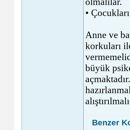
olmalılar.
• Çocukları
Anne ve bab
korkuları i
vermemelid
büyük psiko
açmaktadır.
hazırlanma
alıştırılmalı
Benzer K