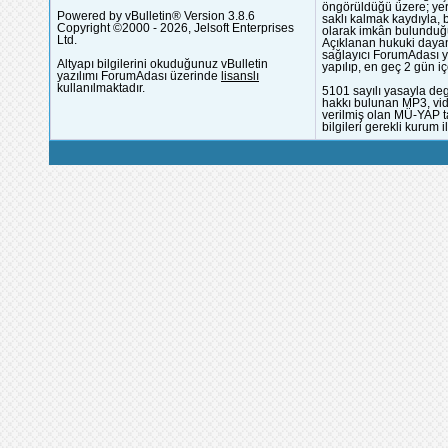
öngörüldüğü üzere; yer 
Powered by vBulletin® Version 3.8.6
saklı kalmak kaydıyla,
Copyright ©2000 - 2026, Jelsoft Enterprises
olarak imkân bulunduğu
Ltd.
Açıklanan hukuki dayan
sağlayıcı ForumAdası y
Altyapı bilgilerini okuduğunuz vBulletin
yapılıp, en geç 2 gün iç
yazılımı ForumAdası üzerinde
lisanslı
kullanılmaktadır.
5101 sayılı yasayla deg
hakkı bulunan MP3, vide
verilmiş olan MÜ-YAP ta
bilgileri gerekli kurum i