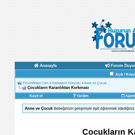
Anasayfa
Forum Duyur
Açık / Koy
ForumAdasi.Com
>
Kadınların Dünyası
>
Anne ve Çocuk
Çocukların Karanlıktan Korkması
Kayıt ol
Yardım
Ajan
Anne ve Çocuk
Bebeğinizin gelişimiyle ilgili öğrenmek istediğini
Çocukların K