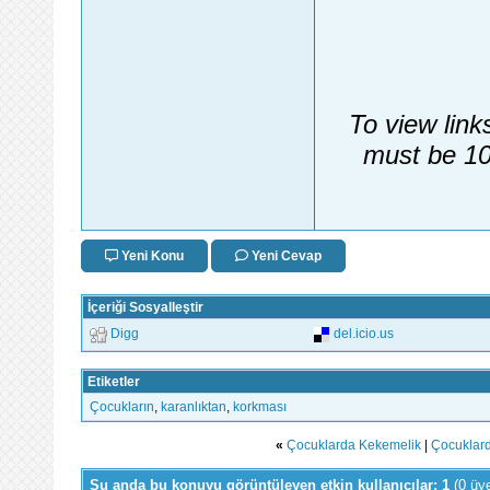
To view link
must be 10
Yeni Konu
Yeni Cevap
İçeriği Sosyalleştir
Digg
del.icio.us
Etiketler
Çocukların
,
karanlıktan
,
korkması
«
Çocuklarda Kekemelik
|
Çocuklard
Şu anda bu konuyu görüntüleyen etkin kullanıcılar: 1
(0 üy