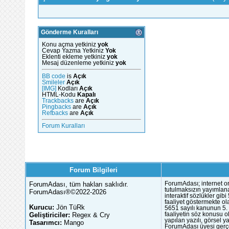
Gönderme Kuralları
Konu açma yetkiniz
yok
Cevap Yazma Yetkiniz
Yok
Eklenti ekleme yetkiniz
yok
Mesaj düzenleme yetkiniz
yok
BB code
is
Açık
Smileler
Açık
[IMG]
Kodları
Açık
HTML-Kodu
Kapalı
Trackbacks
are
Açık
Pingbacks
are
Açık
Refbacks
are
Açık
Forum Kuralları
Forum Bilgileri
ForumAdası, tüm hakları saklıdır.
ForumAdası; internet or
tutulmaksızın yayımlana
ForumAdası®©2022-2026
interaktif sözlükler gi
faaliyet göstermekte ola
Kurucu:
Jön TüRk
5651 sayılı kanunun 5. 
Geliştiriciler:
Regex & Cry
faaliyetin söz konusu 
yapılan yazılı, görsel 
Tasarımcı:
Mango
ForumAdası üyesi gerçek