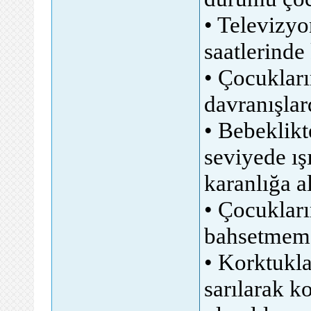
• Televizyo
saatlerinde
• Çocukları
davranışlar
• Bebeklikt
seviyede ış
karanlığa al
• Çocukları
bahsetmeme
• Korktukla
sarılarak k