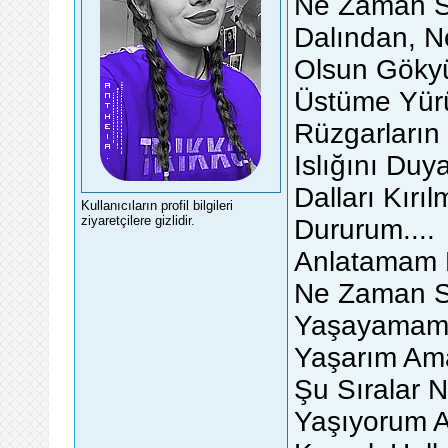
Ne Zaman S
Dalından, N
Olsun Gökyü
Üstüme Yürü
Rüzgarların
Islığını Duya
Dalları Kırı
Kullanıcıların profil bilgileri
ziyaretçilere gizlidir.
Dururum....
Anlatamam K
Ne Zaman S
Yaşayamam.
Yaşarım Am
Şu Sıralar 
Yaşıyorum A