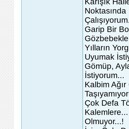
Karışık Hall
Noktasında
Çalışıyorum.
Garip Bir Bo
Gözbebekler
Yılların Yor
Uyumak İsti
Gömüp, Ayla
İstiyorum...
Kalbim Ağır
Taşıyamıyor
Çok Defa T
Kalemlere...
Olmuyor...!