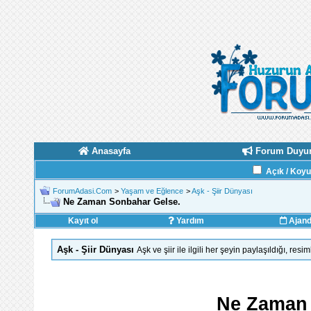
Anasayfa
Forum Duyur
Açık / Koy
ForumAdasi.Com
>
Yaşam ve Eğlence
>
Aşk - Şiir Dünyası
Ne Zaman Sonbahar Gelse.
Kayıt ol
Yardım
Ajan
Aşk - Şiir Dünyası
Aşk ve şiir ile ilgili her şeyin paylaşıldığı, resi
Ne Zaman 