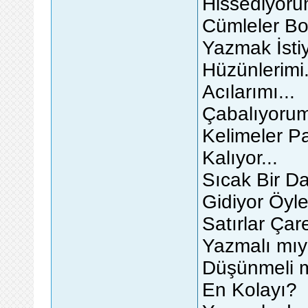
Hissediyoru
Cümleler Bo
Yazmak İstiy
Hüzünlerimi.
Acılarımı...
Çabalıyoru
Kelimeler P
Kalıyor...
Sıcak Bir D
Gidiyor Öyle
Satırlar Çar
Yazmalı mı
Düşünmeli m
En Kolayı?