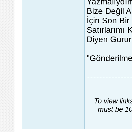
Yazmalıydım
Bize Değil 
İçin Son Bi
Satırlarımı 
Diyen Gurur
''Gönderilme
To view link
must be 10