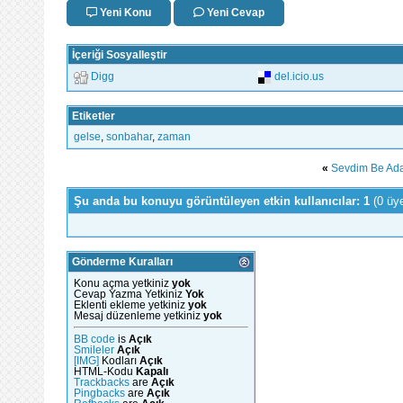
Yeni Konu
Yeni Cevap
İçeriği Sosyalleştir
Digg
del.icio.us
Etiketler
gelse
,
sonbahar
,
zaman
«
Sevdim Be Ada
Şu anda bu konuyu görüntüleyen etkin kullanıcılar: 1
(0 üy
Gönderme Kuralları
Konu açma yetkiniz
yok
Cevap Yazma Yetkiniz
Yok
Eklenti ekleme yetkiniz
yok
Mesaj düzenleme yetkiniz
yok
BB code
is
Açık
Smileler
Açık
[IMG]
Kodları
Açık
HTML-Kodu
Kapalı
Trackbacks
are
Açık
Pingbacks
are
Açık