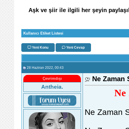
Aşk ve şiir ile ilgili her şeyin paylaşı
Kullanıcı Etiket Listesi
Yeni Konu
Yeni Cevap
28 Haziran 2022
, 00:43
Ne Zaman 
Çevrimdışı
Antheia.
Ne 
Ne Zaman S