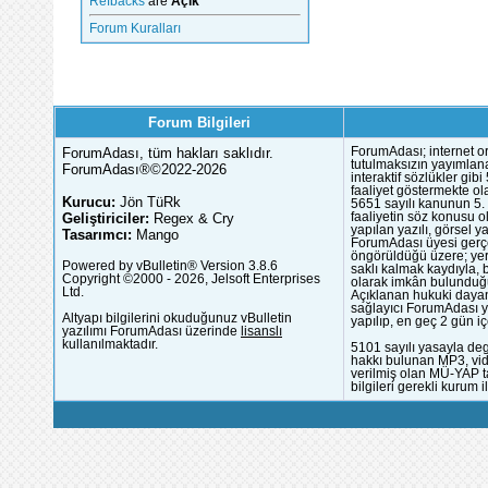
Refbacks
are
Açık
Forum Kuralları
Forum Bilgileri
ForumAdası, tüm hakları saklıdır.
ForumAdası; internet or
tutulmaksızın yayımlana
ForumAdası®©2022-2026
interaktif sözlükler gi
faaliyet göstermekte ola
Kurucu:
Jön TüRk
5651 sayılı kanunun 5. 
Geliştiriciler:
Regex & Cry
faaliyetin söz konusu 
yapılan yazılı, görsel 
Tasarımcı:
Mango
ForumAdası üyesi gerçek
öngörüldüğü üzere; yer 
Powered by vBulletin® Version 3.8.6
saklı kalmak kaydıyla,
Copyright ©2000 - 2026, Jelsoft Enterprises
olarak imkân bulunduğu
Ltd.
Açıklanan hukuki dayan
sağlayıcı ForumAdası y
Altyapı bilgilerini okuduğunuz vBulletin
yapılıp, en geç 2 gün iç
yazılımı ForumAdası üzerinde
lisanslı
kullanılmaktadır.
5101 sayılı yasayla deg
hakkı bulunan MP3, vide
verilmiş olan MÜ-YAP ta
bilgileri gerekli kurum i