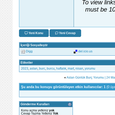
To view link
must be 10
Yeni Konu
Yeni Cevap
İçeriği Sosyalleştir
Digg
del.icio.us
Etiketler
2023
,
aslan
,
burc
,
burcu
,
haftalık
,
mart
,
nisan
,
yorumu
«
Aslan Günlük Burç Yorumu | 24 Ma
Şu anda bu konuyu görüntüleyen etkin kullanıcılar: 1
(0 üy
Gönderme Kuralları
Konu açma yetkiniz
yok
Cevap Yazma Yetkiniz
Yok