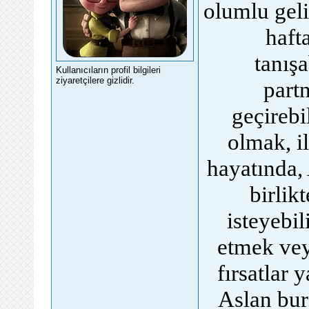
olumlu geli
haft
tanışa
Kullanıcıların profil bilgileri
ziyaretçilere gizlidir.
partn
geçirebi
olmak, il
hayatında, 
birlik
isteyebil
etmek vey
fırsatlar 
Aslan bur