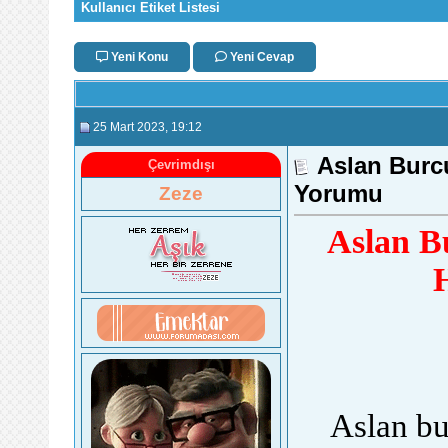
Kullanıcı Etiket Listesi
Yeni Konu
Yeni Cevap
25 Mart 2023
, 19:12
Aslan Burcu
Çevrimdışı
Yorumu
Zeze
Aslan Bu
Aslan bu