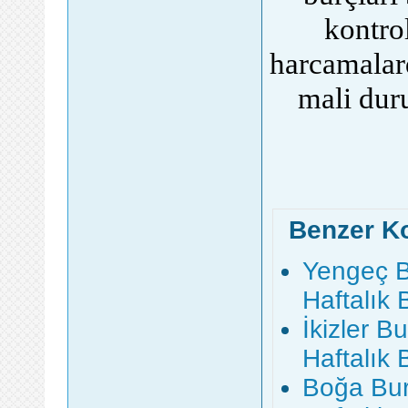
kontro
harcamalar
mali dur
Benzer K
Yengeç B
Haftalık
İkizler B
Haftalık
Boğa Bur