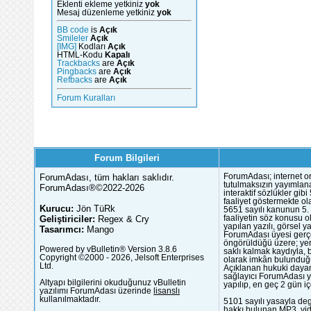
Eklenti ekleme yetkiniz
yok
Mesaj düzenleme yetkiniz
yok
BB code
is
Açık
Smileler
Açık
[IMG]
Kodları
Açık
HTML-Kodu
Kapalı
Trackbacks
are
Açık
Pingbacks
are
Açık
Refbacks
are
Açık
Forum Kuralları
Forum Bilgileri
ForumAdası, tüm hakları saklıdır.
ForumAdası; internet or
tutulmaksızın yayımlana
ForumAdası®©2022-2026
interaktif sözlükler gi
faaliyet göstermekte ola
Kurucu:
Jön TüRk
5651 sayılı kanunun 5. 
Geliştiriciler:
Regex & Cry
faaliyetin söz konusu 
yapılan yazılı, görsel 
Tasarımcı:
Mango
ForumAdası üyesi gerçek
öngörüldüğü üzere; yer 
Powered by vBulletin® Version 3.8.6
saklı kalmak kaydıyla,
Copyright ©2000 - 2026, Jelsoft Enterprises
olarak imkân bulunduğu
Ltd.
Açıklanan hukuki dayan
sağlayıcı ForumAdası y
Altyapı bilgilerini okuduğunuz vBulletin
yapılıp, en geç 2 gün iç
yazılımı ForumAdası üzerinde
lisanslı
kullanılmaktadır.
5101 sayılı yasayla deg
hakkı bulunan MP3, vide