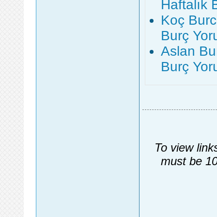
Haftalık
Koç Burcu
Burç Yo
Aslan Bur
Burç Yo
To view link
must be 10