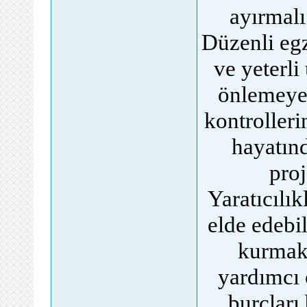
ayırmalı
Düzenli eg
ve yeterli
önlemeye 
kontrolleri
hayatınd
proj
Yaratıcılık
elde edebili
kurmak,
yardımcı 
burçları