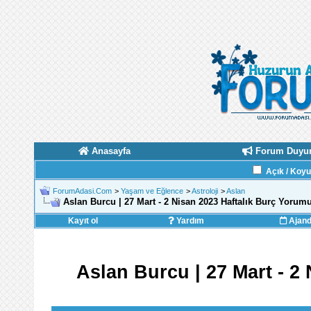
Anasayfa
Forum Duyur
Açık / Koy
ForumAdasi.Com
>
Yaşam ve Eğlence
>
Astroloji
>
Aslan
Aslan Burcu | 27 Mart - 2 Nisan 2023 Haftalık Burç Yorum
Kayıt ol
Yardım
Ajan
Aslan Burcu | 27 Mart - 2