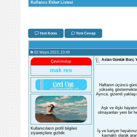
Kullanıcı Etiket Listesi
Yeni Konu
Yeni Cevap
02 Mayıs 2023
, 23:45
Aslan Günlük Burç Y
Çevrimdışı
mak res
Haftanın üçüncü günü
yükseliş göstermekte
Ayrıca, gizemli yaklaşım
Aşk ve ilişki hayatın
olmayanları yeni bir h
Kullanıcıların profil bilgileri
İş ve kariyer hayatınız
ziyaretçilere gizlidir.
kaynaklı olarak ara