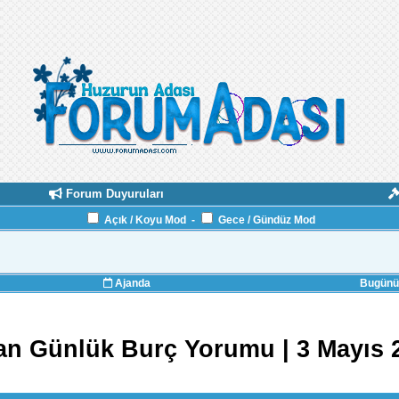
Forum Duyuruları
Açık / Koyu Mod
-
Gece / Gündüz Mod
Ajanda
Bugünün
an Günlük Burç Yorumu | 3 Mayıs 