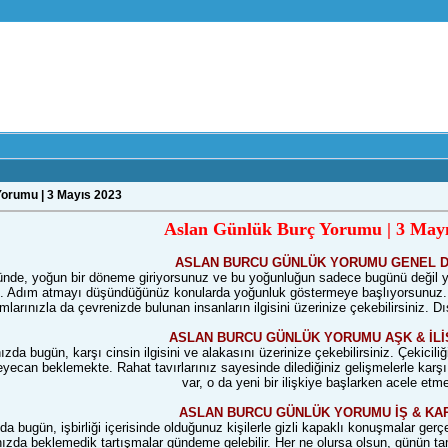
orumu | 3 Mayıs 2023
Aslan Günlük Burç Yorumu | 3 Mayı
ASLAN BURCU GÜNLÜK YORUMU GENEL 
nde, yoğun bir döneme giriyorsunuz ve bu yoğunluğun sadece bugünü değil yarı
. Adım atmayı düşündüğünüz konularda yoğunluk göstermeye başlıyorsunuz. Pla
larınızla da çevrenizde bulunan insanların ilgisini üzerinize çekebilirsiniz. Dış
ASLAN BURCU GÜNLÜK YORUMU AŞK & İLİ
ızda bugün, karşı cinsin ilgisini ve alakasını üzerinize çekebilirsiniz. Çekiciliğ
eyecan beklemekte. Rahat tavırlarınız sayesinde dilediğiniz gelişmelerle karş
var, o da yeni bir ilişkiye başlarken acele et
ASLAN BURCU GÜNLÜK YORUMU İŞ & KA
da bugün, işbirliği içerisinde olduğunuz kişilerle gizli kapaklı konuşmalar gerçe
nızda beklemedik tartışmalar gündeme gelebilir. Her ne olursa olsun, günün ta