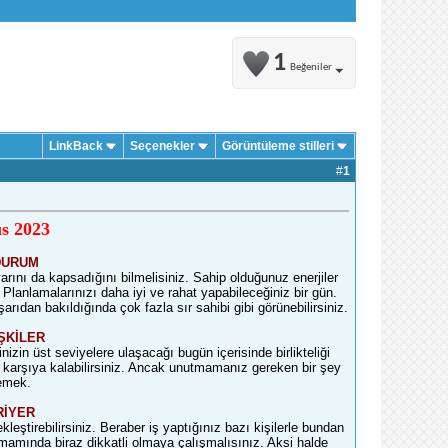
1
Beğeniler
LinkBack
Seçenekler
Görüntüleme stilleri
#
1
s 2023
DURUM
nı da kapsadığını bilmelisiniz. Sahip olduğunuz enerjiler
nlamalarınızı daha iyi ve rahat yapabileceğiniz bir gün.
arıdan bakıldığında çok fazla sır sahibi gibi görünebilirsiniz.
ŞKİLER
inizin üst seviyelere ulaşacağı bugün içerisinde birlikteliği
ı karşıya kalabilirsiniz. Ancak unutmamanız gereken bir şey
memek.
RİYER
kleştirebilirsiniz. Beraber iş yaptığınız bazı kişilerle bundan
mamında biraz dikkatli olmaya çalışmalısınız. Aksi halde