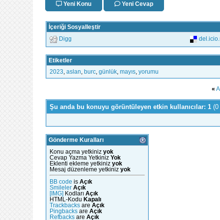
Yeni Konu
Yeni Cevap
İçeriği Sosyalleştir
Digg
del.icio
Etiketler
2023
,
aslan
,
burc
,
günlük
,
mayıs
,
yorumu
«
A
Şu anda bu konuyu görüntüleyen etkin kullanıcılar: 1
(0
Gönderme Kuralları
Konu açma yetkiniz
yok
Cevap Yazma Yetkiniz
Yok
Eklenti ekleme yetkiniz
yok
Mesaj düzenleme yetkiniz
yok
BB code
is
Açık
Smileler
Açık
[IMG]
Kodları
Açık
HTML-Kodu
Kapalı
Trackbacks
are
Açık
Pingbacks
are
Açık
Refbacks
are
Açık