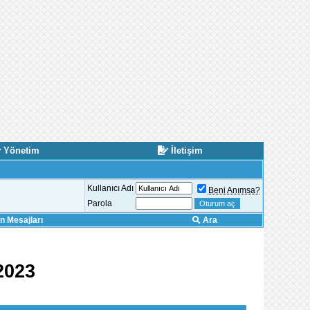
Yönetim
İletişim
Kullanıcı Adı
Beni Anımsa?
Parola
 Mesajları
Ara
2023