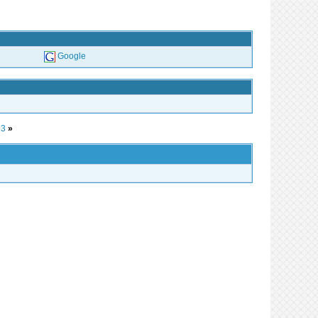
Google
23
»