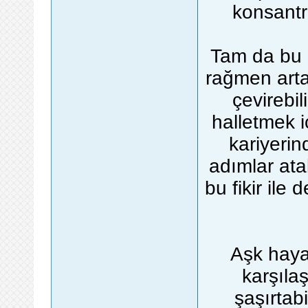
konsantr
Tam da bu 
rağmen arta
çevirebil
halletmek i
kariyeri
adımlar atabi
bu fikir ile
Aşk haya
karşılaş
şaşırtab