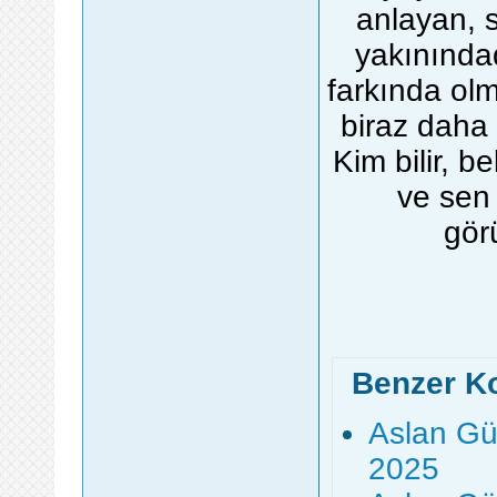
anlayan, s
yakınındad
farkında olm
biraz daha 
Kim bilir, b
ve sen 
gör
Benzer K
Aslan Gü
2025