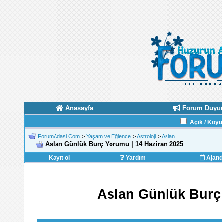
Anasayfa
Forum Duyur
Açık / Koy
ForumAdasi.Com
>
Yaşam ve Eğlence
>
Astroloji
>
Aslan
Aslan Günlük Burç Yorumu | 14 Haziran 2025
Kayıt ol
Yardım
Ajan
Aslan Günlük Burç 