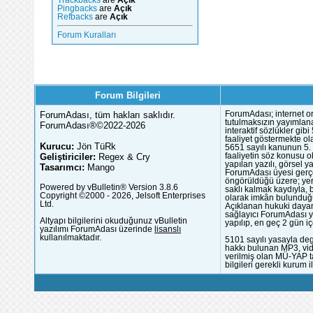
Trackbacks
are
Açık
Pingbacks
are
Açık
Refbacks
are
Açık
Forum Kuralları
Forum Bilgileri
ForumAdası, tüm hakları saklıdır.
ForumAdası; internet or
tutulmaksızın yayımlana
ForumAdası®©2022-2026
interaktif sözlükler gi
faaliyet göstermekte ola
Kurucu:
Jön TüRk
5651 sayılı kanunun 5. 
Geliştiriciler:
Regex & Cry
faaliyetin söz konusu 
yapılan yazılı, görsel 
Tasarımcı:
Mango
ForumAdası üyesi gerçek
öngörüldüğü üzere; yer 
Powered by vBulletin® Version 3.8.6
saklı kalmak kaydıyla,
Copyright ©2000 - 2026, Jelsoft Enterprises
olarak imkân bulunduğu
Ltd.
Açıklanan hukuki dayan
sağlayıcı ForumAdası y
Altyapı bilgilerini okuduğunuz vBulletin
yapılıp, en geç 2 gün iç
yazılımı ForumAdası üzerinde
lisanslı
kullanılmaktadır.
5101 sayılı yasayla deg
hakkı bulunan MP3, vide
verilmiş olan MÜ-YAP ta
bilgileri gerekli kurum i