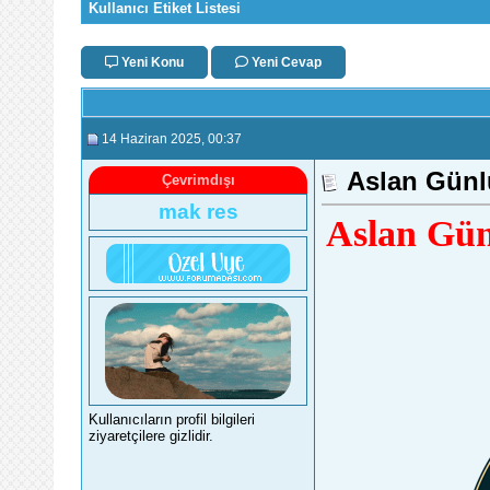
Kullanıcı Etiket Listesi
Yeni Konu
Yeni Cevap
14 Haziran 2025
, 00:37
Aslan Günl
Çevrimdışı
mak res
Aslan Gün
Kullanıcıların profil bilgileri
ziyaretçilere gizlidir.