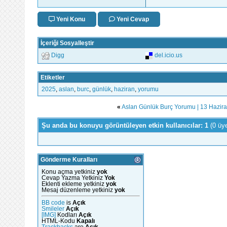
Yeni Konu
Yeni Cevap
İçeriği Sosyalleştir
Digg
del.icio.us
Etiketler
2025
,
aslan
,
burc
,
günlük
,
haziran
,
yorumu
«
Aslan Günlük Burç Yorumu | 13 Hazir
Şu anda bu konuyu görüntüleyen etkin kullanıcılar: 1
(0 üy
Gönderme Kuralları
Konu açma yetkiniz
yok
Cevap Yazma Yetkiniz
Yok
Eklenti ekleme yetkiniz
yok
Mesaj düzenleme yetkiniz
yok
BB code
is
Açık
Smileler
Açık
[IMG]
Kodları
Açık
HTML-Kodu
Kapalı