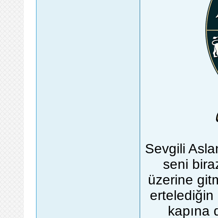
Sevgili Asla
seni biraz
üzerine gitm
ertelediğin
kapına d