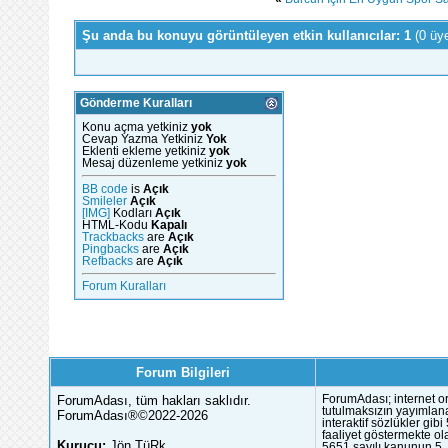
Şu anda bu konuyu görüntüleyen etkin kullanıcılar: 1
(0 üy
Gönderme Kuralları
Konu açma yetkiniz
yok
Cevap Yazma Yetkiniz
Yok
Eklenti ekleme yetkiniz
yok
Mesaj düzenleme yetkiniz
yok
BB code
is
Açık
Smileler
Açık
[IMG]
Kodları
Açık
HTML-Kodu
Kapalı
Trackbacks
are
Açık
Pingbacks
are
Açık
Refbacks
are
Açık
Forum Kuralları
Forum Bilgileri
ForumAdası, tüm hakları saklıdır.
ForumAdası; internet or
tutulmaksızın yayımlana
ForumAdası®©2022-2026
interaktif sözlükler gi
faaliyet göstermekte ola
Kurucu:
Jön TüRk
5651 sayılı kanunun 5. 