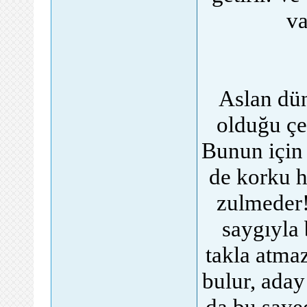
va
Aslan dün
olduğu çe
Bunun için 
de korku h
zulmeder!
saygıyla 
takla atma
bulur, aday
da bu sayed