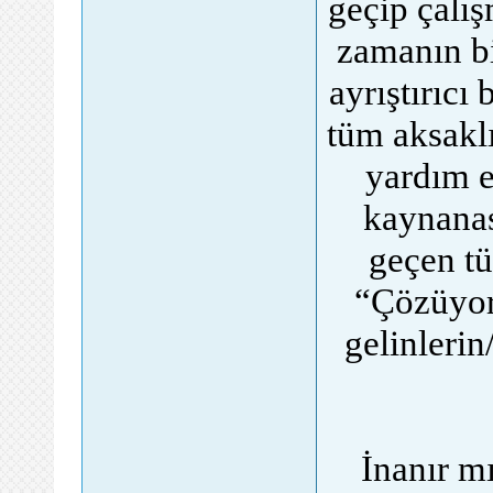
geçip çalı
zamanın bi
ayrıştırıcı 
tüm aksaklı
yardım e
kaynanas
geçen tü
“Çözüyor
gelinlerin
İnanır mı