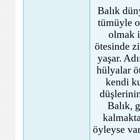
Balık dün
tümüyle o
olmak i
ötesinde zi
yaşar. Adı
hülyalar ö
kendi ku
düşlerini
Balık, 
kalmakta
öyleyse va