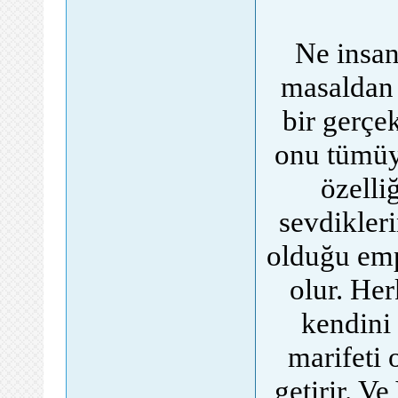
Ne insan
masaldan 
bir gerçek
onu tümüy
özelli
sevdikler
olduğu emp
olur. Her
kendini
marifeti 
getirir. V