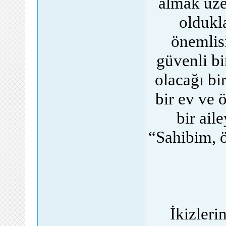
almak üze
oldukl
önemlisi
güvenli bi
olacağı bi
bir ev ve 
bir ail
“Sahibim, ö
İkizleri