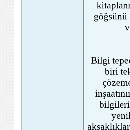
kitaplan
göğsünü 
v
Bilgi tep
biri t
çözemez
inşaatını
bilgiler
yeni
aksaklıkla