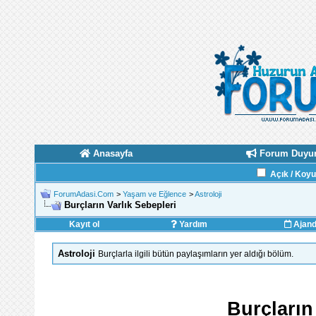
Anasayfa
Forum Duyur
Açık / Koy
ForumAdasi.Com
>
Yaşam ve Eğlence
>
Astroloji
Burçların Varlık Sebepleri
Kayıt ol
Yardım
Ajan
Astroloji
Burçlarla ilgili bütün paylaşımların yer aldığı bölüm.
Burçların