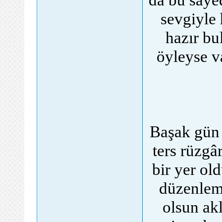
sevgiyle
hazır b
öyleyse v
Başak gün g
ters rüzgâ
bir yer o
düzenleme
olsun ak