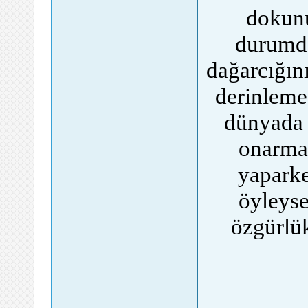
dokunu
durumda
dağarcığını
derinlemes
dünyada v
onarmak
yaparke
öyleyse
özgürlü