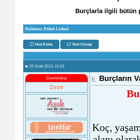
Burçlarla ilgili bütün
Kullanıcı Etiket Listesi
Yeni Konu
Yeni Cevap
25 Ocak 2023
, 22:03
Burçların V
Çevrimdışı
Zeze
Bu
Koç, yaşamı
alanı olara