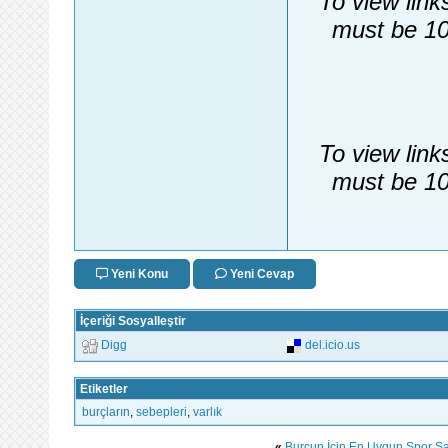
To view link
must be 10
To view link
must be 10
Yeni Konu
Yeni Cevap
İçeriği Sosyalleştir
Digg
del.icio.us
Etiketler
burçların
,
sebepleri
,
varlık
«
Burcun İçin En Uygun Spor Saa