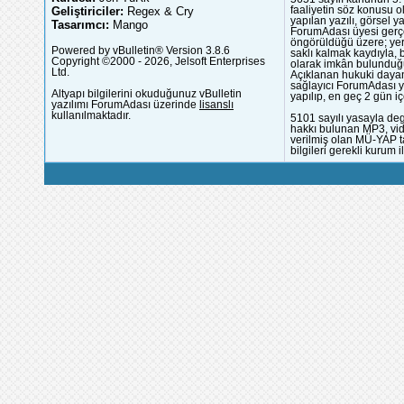
Geliştiriciler:
Regex & Cry
faaliyetin söz konusu 
yapılan yazılı, görsel 
Tasarımcı:
Mango
ForumAdası üyesi gerçek
öngörüldüğü üzere; yer 
Powered by vBulletin® Version 3.8.6
saklı kalmak kaydıyla,
Copyright ©2000 - 2026, Jelsoft Enterprises
olarak imkân bulunduğu
Ltd.
Açıklanan hukuki dayan
sağlayıcı ForumAdası y
Altyapı bilgilerini okuduğunuz vBulletin
yapılıp, en geç 2 gün iç
yazılımı ForumAdası üzerinde
lisanslı
kullanılmaktadır.
5101 sayılı yasayla deg
hakkı bulunan MP3, vide
verilmiş olan MÜ-YAP ta
bilgileri gerekli kurum i