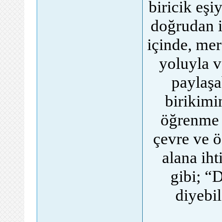
biricik eş
doğrudan il
içinde, mer
yoluyla v
paylaşa
birikimi
öğrenme 
çevre ve ö
alana iht
gibi; “
diyebil