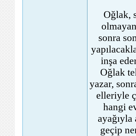
Oğlak, s
olmayan 
sonra som
yapılacakla
inşa ede
Oğlak te
yazar, sonr
elleriyle 
hangi e
ayağıyla
geçip ne