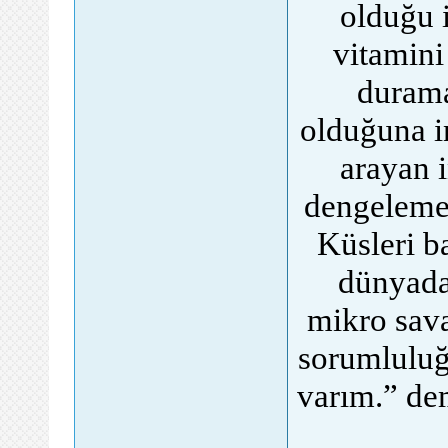
olduğu i
vitamini
durama
olduğuna i
arayan i
dengeleme 
Küsleri ba
dünyada
mikro sava
sorumluluğ
varım.” de