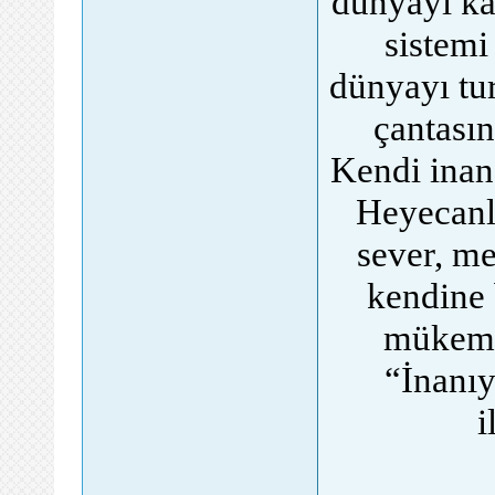
dünyayı ka
sistemi
dünyayı tur
çantasın
Kendi inan
Heyecanla
sever, me
kendine 
mükemme
“İnanıy
i