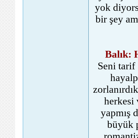
yok diyor
bir şey am
Balık: 
Seni tarif
hayalp
zorlanırdı
herkesi 
yapmış d
büyük p
romanti