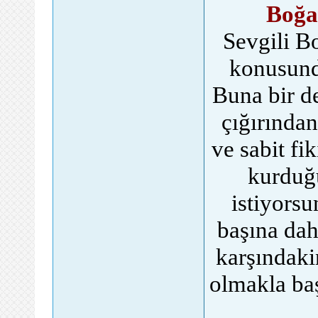
Boğa
Sevgili B
konusund
Buna bir de
çığırından
ve sabit fi
kurduğu
istiyorsu
başına dah
karşındaki
olmakla baş