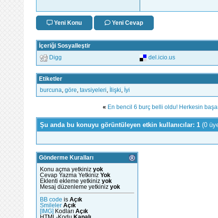
Yeni Konu
Yeni Cevap
İçeriği Sosyalleştir
Digg
del.icio.us
Etiketler
burcuna
,
göre
,
tavsiyeleri
,
İlişki
,
İyi
«
En bencil 6 burç belli oldu! Herkesin başar
Şu anda bu konuyu görüntüleyen etkin kullanıcılar: 1
(0 üy
Gönderme Kuralları
Konu açma yetkiniz
yok
Cevap Yazma Yetkiniz
Yok
Eklenti ekleme yetkiniz
yok
Mesaj düzenleme yetkiniz
yok
BB code
is
Açık
Smileler
Açık
[IMG]
Kodları
Açık
HTML-Kodu
Kapalı