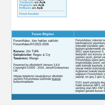
Trackbacks
are
Açık
Pingbacks
are
Açık
Refbacks
are
Açık
Forum Kuralları
Forum Bilgileri
ForumAdası, tüm hakları saklıdır.
ForumAdası; internet or
tutulmaksızın yayımlana
ForumAdası®©2022-2026
interaktif sözlükler gi
faaliyet göstermekte ola
Kurucu:
Jön TüRk
5651 sayılı kanunun 5. 
Geliştiriciler:
Regex & Cry
faaliyetin söz konusu 
yapılan yazılı, görsel 
Tasarımcı:
Mango
ForumAdası üyesi gerçek
öngörüldüğü üzere; yer 
Powered by vBulletin® Version 3.8.6
saklı kalmak kaydıyla,
Copyright ©2000 - 2026, Jelsoft Enterprises
olarak imkân bulunduğu
Ltd.
Açıklanan hukuki dayan
sağlayıcı ForumAdası y
Altyapı bilgilerini okuduğunuz vBulletin
yapılıp, en geç 2 gün iç
yazılımı ForumAdası üzerinde
lisanslı
kullanılmaktadır.
5101 sayılı yasayla deg
hakkı bulunan MP3, vide
verilmiş olan MÜ-YAP ta
bilgileri gerekli kurum i