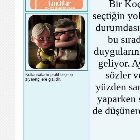
Bir Koç
seçtiğin y
durumdasın
bu sıra
duyguların
geliyor. 
sözler 
Kullanıcıların profil bilgileri
ziyaretçilere gizlidir.
yüzden san
yaparken s
de düşüner