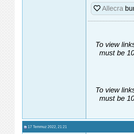
Allecra
bun
To view link
must be 10
To view link
must be 10
17 Temmuz 2022
, 21:21