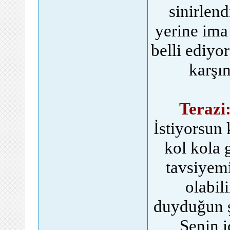
sinirlen
yerine ima
belli ediyo
karşı
Terazi
İstiyorsun 
kol kola 
tavsiyem
olabili
duyduğun ş
Senin i