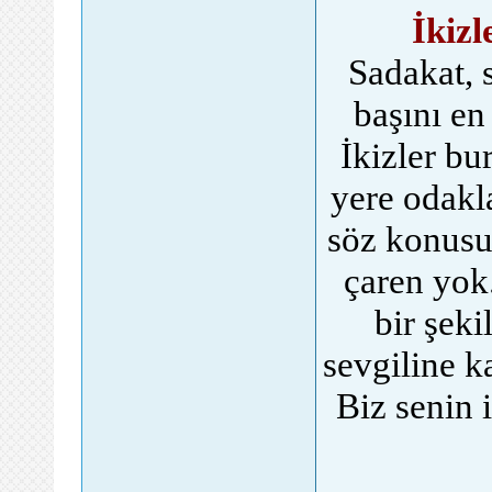
İkiz
Sadakat, s
başını en
İkizler bu
yere odakl
söz konusu 
çaren yok.
bir şek
sevgiline k
Biz senin 