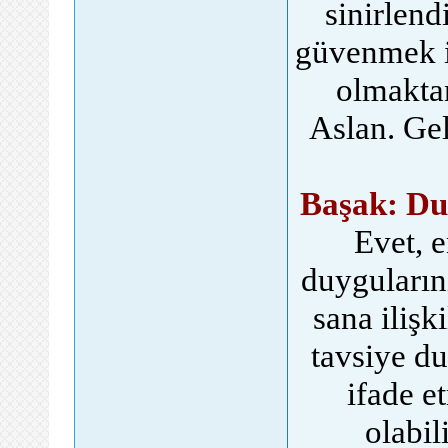
sinirlend
güvenmek i
olmakta
Aslan. Gel
Başak: Du
Evet, 
duyguların
sana ilişk
tavsiye du
ifade e
olabil