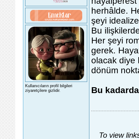
hayalperest
herhâlde. H
şeyi ideali
Bu ilişkiler
Her şeyi ro
gerek. Hay
olacak diye b
dönüm nokta
Kullanıcıların profil bilgileri
Bu kadarda
ziyaretçilere gizlidir.
To view link