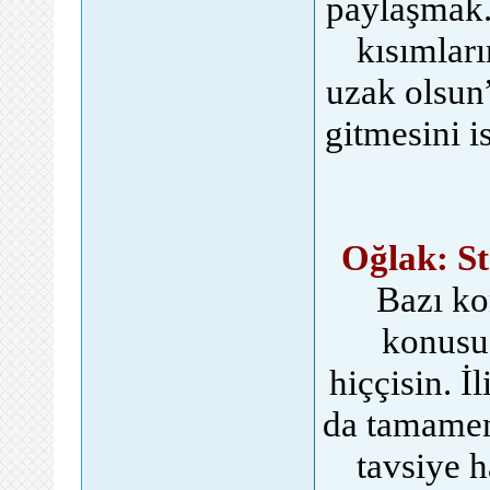
paylaşmak.
kısımları
uzak olsun”
gitmesini i
Oğlak: S
Bazı ko
konusu 
hiççisin. İ
da tamamen,
tavsiye h