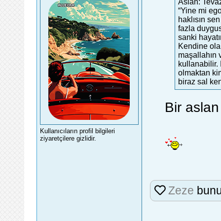
Aslan: Teva
“Yine mi ego
haklısın sen
fazla duygus
sanki hayat
Kendine olan
maşallahın v
kullanabilir
olmaktan kim
biraz sal ke
Bir aslan
Kullanıcıların profil bilgileri
ziyaretçilere gizlidir.
Zeze
bunu