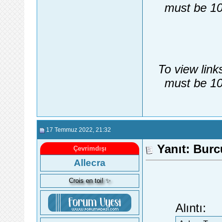
must be 10
To view link
must be 10
17 Temmuz 2022
, 21:32
Yanıt: Burc
Çevrimdışı
Allecra
Crois en toi! ✨
Alıntı: