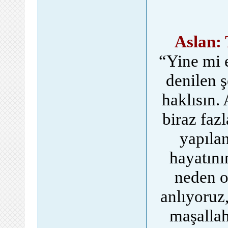
Aslan: 
“Yine mi e
denilen ş
haklısın.
biraz faz
yapılan
hayatını
neden o
anlıyoruz
maşallah