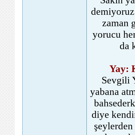
demiyoruz.
zaman g
yorucu hem
da 
Yay: 
Sevgili 
yabana atm
bahsederk
diye kendi
şeylerden 