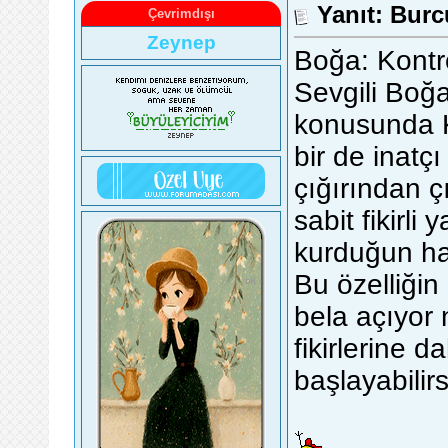
Yanıt: Burc
Çevrimdışı
Zeynep
Boğa: Kontr
Sevgili Boğ
konusunda K
bir de inatçı
çığırından ç
sabit fikirl
kurduğun hay
Bu özelliğin
bela açıyor 
fikirlerine 
başlayabilir