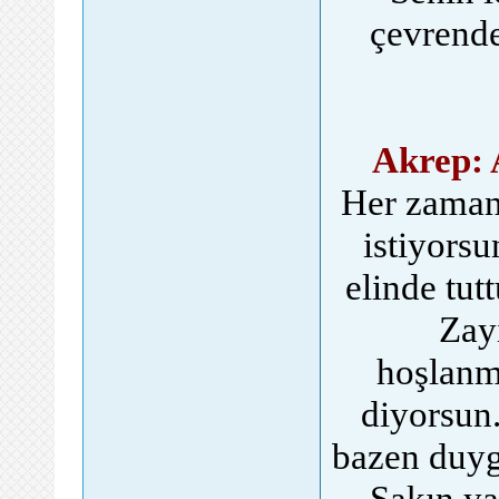
çevrende
Akrep: 
Her zaman 
istiyorsu
elinde tut
Zayı
hoşlanm
diyorsun.
bazen duyg
Sakın ya