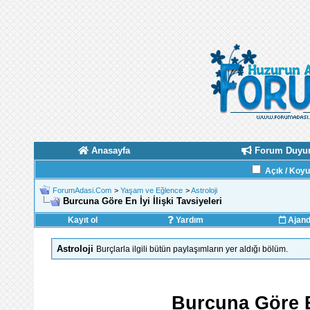
Anasayfa
Forum Duyur
Açık / Koy
ForumAdasi.Com
>
Yaşam ve Eğlence
>
Astroloji
Burcuna Göre En İyi İlişki Tavsiyeleri
Kayıt ol
Yardım
Ajan
Astroloji
Burçlarla ilgili bütün paylaşımların yer aldığı bölüm.
Burcuna Göre En