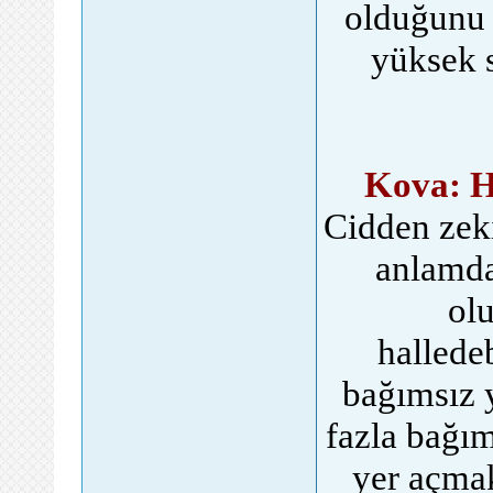
olduğunu 
yüksek 
Kova: H
Cidden zeki
anlamda
olu
hallede
bağımsız 
fazla bağım
yer açmak