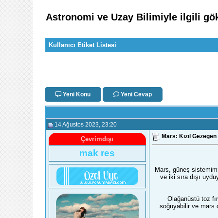
Astronomi ve Uzay Bilimiyle ilgili gök
Kullanıcı Etiket Listesi
Yeni Konu
Yeni Cevap
14 Ağustos 2023
, 23:20
Mars: Kızıl Gezegen
Çevrimdışı
mak res
Mars, güneş sistemimiz
ve iki sıra dışı uydu
Olağanüstü toz fı
soğuyabilir ve mars 