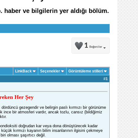
. haber ve bilgilerin yer aldığı bölüm.
1
Beğeniler
LinkBack
Seçenekler
Görüntüleme stilleri
#
1
reken Her Şey
 dördüncü gezegendir ve belirgin paslı kırmızı bir görünüme
 ince bir atmosferi vardır, ancak tozlu, cansız (bildiğimiz
tır.
rbondioksiti doğrudan kar veya dona dönüştürecek kadar
 küçük kırmızı kayanın bilim insanlarının ilgisini çekmeye
ri olması şaşırtıcı değil.