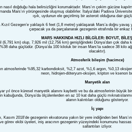
nasıl doğduğu hala belirsizliğini korumaktadır. Mars’ın çekim gücüne kapılmış
manda Mars’ın yörüngesinde oluşmuş olabilirler. İtalya’daki Padova Üniversit
ışık, uydunun ele geçirilmiş bir asteroit olduğuna dair güçl
 Kızıl Gezegen’e yaklaşık 6 feet (1,8 metre) yaklaşarak Mars’a doğru yavaş y
çarpacak ya da parçalanarak gezegenin etrafında bir enkaz 
MARS HAKKINDA HIZLI BİLGİLER: BOYUT, BİLEŞ
il (6,791 km) olup, 7,926 mil (12,756 km) genişliğindeki Dünya’dan çok daha
%38 daha güçlüdür. (Dünya’da 100 kiloluk bir insan Mars’ta sadece 38 kilo ağır
olacaktır).
Atmosferik bileşim (hacimce)
n atmosferinde %95,32 karbondioksit, %2,7 azot, %1,6 argon, %0,13 oksijen 
neon, hidrojen-döteryum-oksijen, kripton ve ksenon b
Manyetik alan
yar yıl önce küresel manyetik alanını kaybetti ve bu da atmosferinin büyük bi
 kabuğunda, Dünya’da ölçülenlerden en az 10 kat daha güçlü mıknatıslanmış b
alanın kalıntıları olduğunu gösteriyor.
İç yapı
, Kasım 2018’de gezegenin ekvatoruna yakın bir yere indiğinden beri Mars’ın i
 ve görev ekibi üyeleri, iniş aracının gezegenin yüzeyindeki konumunu hassas 
sallantıları izliyor.