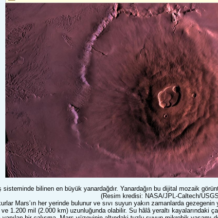
steminde bilinen en büyük yanardağdır. Yanardağın bu dijital mozaik görüntü
(Resim kredisi: NASA/JPL-Caltech/USGS
kurlar Mars’ın her yerinde bulunur ve sıvı suyun yakın zamanlarda gezegenin y
ve 1.200 mil (2.000 km) uzunluğunda olabilir. Su hâlâ yeraltı kayalarındaki çat
a yapılan bir çalışma, Mars yüzeyinin altındaki tuzlu suyun mikrobik yaşamı d