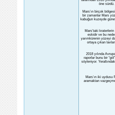
öne sürdü.
Mars’ın birçok bölges
bir zamanlar Mars yüz
kabuğun kuzeyde güneyd
Mars’taki kraterleri
eskidir ve bu nede
yarımkürenin yüzeyi da
ortaya çıkan lavlar
2018 yılında Avrupa
raporlar bunu bir “gö
söyleniyor. Yeraltındak
Mars’ın iki uydusu 
aramaktan vazgeçmek 