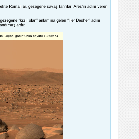
çekte Romalılar, gezegene savaş tanrıları Ares’in adını veren
r gezegene “kızıl olan” anlamına gelen “Her Desher” adını
landırmışlardır.
yın. Orijinal görüntünün boyutu 1280x654.