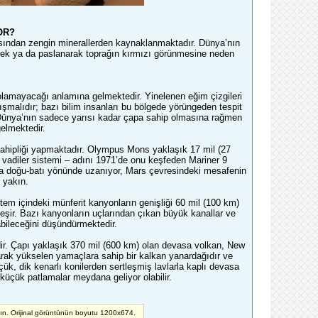
OR?
çısından zengin minerallerden kaynaklanmaktadır. Dünya’nın
enerek ya da paslanarak toprağın kırmızı görünmesine neden
lamayacağı anlamına gelmektedir. Yinelenen eğim çizgileri
tışmalıdır; bazı bilim insanları bu bölgede yörüngeden tespit
n Dünya’nın sadece yarısı kadar çapa sahip olmasına rağmen
elmektedir.
hipliği yapmaktadır. Olympus Mons yaklaşık 17 mil (27
 vadiler sistemi – adını 1971’de onu keşfeden Mariner 9
nca doğu-batı yönünde uzanıyor, Mars çevresindeki mesafenin
e yakın.
tem içindeki münferit kanyonların genişliği 60 mil (100 km)
leşir. Bazı kanyonların uçlarından çıkan büyük kanallar ve
labileceğini düşündürmektedir.
ir. Çapı yaklaşık 370 mil (600 km) olan devasa volkan, New
arak yükselen yamaçlara sahip bir kalkan yanardağıdır ve
k, dik kenarlı konilerden sertleşmiş lavlarla kaplı devasa
küçük patlamalar meydana geliyor olabilir.
yın. Orijinal görüntünün boyutu 1200x674.