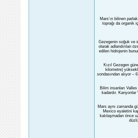
Mars’ın bilinen parla
toprağı da organik i
Gezegenin soğuk ve in
olarak adlandırılan öz
edilen hidrojenin bun
Kızıl Gezegen güne
kilometre) yüksekl
sondasından alıyor – 6
Bilim insanları Valle
kadardır. Kanyonlar 
Mars aynı zamanda gün
Mexico eyaletini ka
katılaşmadan önce uzu
düzl