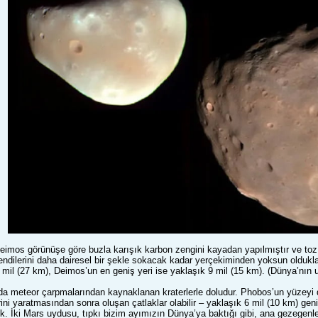
os görünüşe göre buzla karışık karbon zengini kayadan yapılmıştır ve toz 
endilerini daha dairesel bir şekle sokacak kadar yerçekiminden yoksun oldukları
 mil (27 km), Deimos’un en geniş yeri ise yaklaşık 9 mil (15 km). (Dünya’nın 
da meteor çarpmalarından kaynaklanan kraterlerle doludur. Phobos’un yüzeyi d
ini yaratmasından sonra oluşan çatlaklar olabilir – yaklaşık 6 mil (10 km) gen
ik. İki Mars uydusu, tıpkı bizim ayımızın Dünya’ya baktığı gibi, ana gezegenler