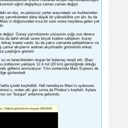
ekseninin eğimi değiştikçe zaman zaman değişir.
indeki en düz, en pürüzsüz yerler arasındadır ve muhtemelen
y yarımküreden daha düşük bir yükseklikte yer alır, bu da
 Mars’ın doğumundan kısa bir süre sonra meydana gelen çok
ir.
üde değişir. Güney yarımkürenin yüzeyinin çoğu son derece
tia da dahil olmak üzere birçok kratere sahipken, kuzey
birkaç krateri vardır, bu da yakın zamanda patladıklarını ve
şmış çamur akışlarını andıran alışılmadık görünümlü enkaz
za çarptığını gösterir.
u ve taneciklerden oluşan bir bulamaç tespit etti. (Bazı
 su kütlesinin yaklaşık 12,4 mil (20 km) genişliğinde olduğu
raltı göllerini anımsatıyor. Yılın sonlarında Mars Express de
ölge gözlemledi.
hafta içinde keşfedildi. Hall neredeyse Mars’ın uydusunu
mos’u, ondan altı gün sonra da Phobos’u keşfetti. Aylara
imos ise “bozgun” anlamına geliyordu.
yın. Orijinal görüntünün boyutu 900x540.