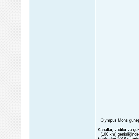
Olympus Mons güneş si
Kanallar, vadiler ve çu
(100 km) genişliğinde 
tarafından 2018 yılınd