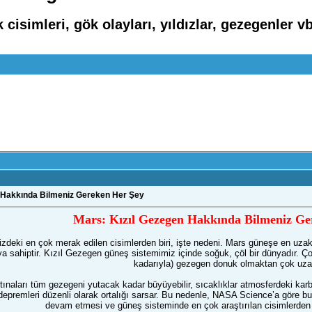
 cisimleri, gök olayları, yıldızlar, gezegenler vb
 Hakkında Bilmeniz Gereken Her Şey
Mars: Kızıl Gezegen Hakkında Bilmeniz Ge
deki en çok merak edilen cisimlerden biri, işte nedeni. Mars güneşe en uzak
ya sahiptir. Kızıl Gezegen güneş sistemimiz içinde soğuk, çöl bir dünyadır. Çok
kadarıyla) gezegen donuk olmaktan çok uzak
rtınaları tüm gezegeni yutacak kadar büyüyebilir, sıcaklıklar atmosferdeki ka
depremleri düzenli olarak ortalığı sarsar. Bu nedenle, NASA Science’a göre bu
devam etmesi ve güneş sisteminde en çok araştırılan cisimlerden bi