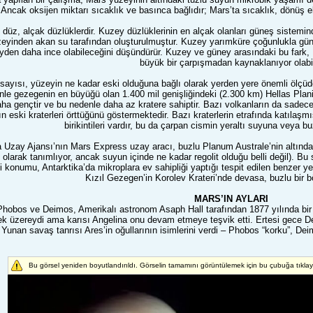
 Ancak oksijen miktarı sıcaklık ve basınca bağlıdır; Mars’ta sıcaklık, dönüş 
i düz, alçak düzlüklerdir. Kuzey düzlüklerinin en alçak olanları güneş sistem
eyinden akan su tarafından oluşturulmuştur. Kuzey yarımküre çoğunlukla güne
en daha ince olabileceğini düşündürür. Kuzey ve güney arasındaki bu fark,
büyük bir çarpışmadan kaynaklanıyor olabil
n sayısı, yüzeyin ne kadar eski olduğuna bağlı olarak yerden yere önemli ölç
nle gezegenin en büyüğü olan 1.400 mil genişliğindeki (2.300 km) Hellas Plani
ha gençtir ve bu nedenle daha az kratere sahiptir. Bazı volkanların da sadece 
ın eski kraterleri örttüğünü göstermektedir. Bazı kraterlerin etrafında katıla
birikintileri vardır, bu da çarpan cismin yeraltı suyuna veya bu
 Uzay Ajansı’nın Mars Express uzay aracı, buzlu Planum Australe’nin altında s
l” olarak tanımlıyor, ancak suyun içinde ne kadar regolit olduğu belli değil). Bu
i konumu, Antarktika’da mikroplara ev sahipliği yaptığı tespit edilen benzer ye
Kızıl Gezegen’in Korolev Krateri’nde devasa, buzlu bir b
MARS’IN AYLARI
Phobos ve Deimos, Amerikalı astronom Asaph Hall tarafından 1877 yılında bir 
üzereydi ama karısı Angelina onu devam etmeye teşvik etti. Ertesi gece Dei
Yunan savaş tanrısı Ares’in oğullarının isimlerini verdi – Phobos “korku”, De
Bu görsel yeniden boyutlandırıldı. Görselin tamamını görüntülemek için bu çubuğa tıkla