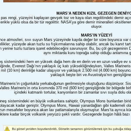
MARS’A NEDEN KIZIL GEZEGEN DENİY
k pas rengi, yüzeyini kaplayan gevşek toz ve kaya olan regolitindeki demir a
çerikle yüklü olsa da bir tür regolittir. NASA’ya göre demir mineralleri oksitl
oluyor.
MARS’IN YÜZEYİ
ce atmosferi, sıvı suyun Mars yüzeyinde kayda değer bir süre boyunca var o
ellikler, yüzeyde akan tuzlu su fışkırmalarına sahip olabilir, ancak bu kanıt tar
un yerine tuzlu tuzlara işaret edebileceğini savunuyor. Bu, bu çöl gezegenini
aynı miktarda kuru toprağa sahip olduğu anlamına g
ş sistemindeki hem en yüksek dağa hem de en derin ve en uzun vadiye ev sa
iğinde, Everest Dağı’nın yaklaşık üç katı yüksekliğindeyken, Valles Marineris
 mil (10 km) derinliğe kadar ulaşıyor ve yaklaşık 2.500 mil (4.000 km) boyu
yaklaşık beşte biri ve Avustralya’nın genişliğin
s Marineris’in çoğunlukla yerkabuğunun gerilmesiyle oluştuğunu düşünüyor. Sis
Valles Marineris’in orta kısmında 370 mil (600 km) genişliğinde bir bölgede bir
içindeki katmanlı tortular, kanyonların bir zamanlar sıvı suyla dolu o
eş sistemindeki en büyük volkanlara sahiptir, Olympus Mons bunlardan birid
playacak kadar geniştir. Olympus Mons, Hawaii yanardağları gibi kademeli ol
n mesafeler boyunca akan lav patlamalarıyla oluşmuştur. Mars’ta ayrıca küçü
üklere kadar birçok volkanik yeryüzü şekli vardır. Gezegende bugün hâlâ bazı 
Bu görsel yeniden boyutlandırıldı. Görselin tamamını görüntülemek için bu çubuğa tıkla