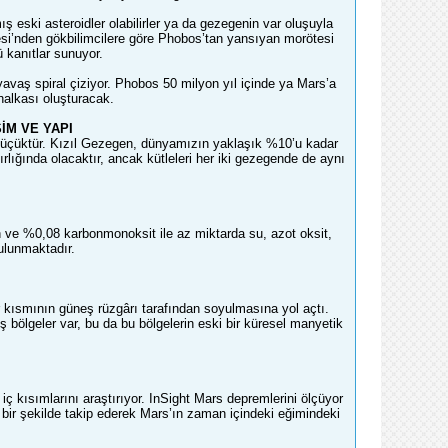
 eski asteroidler olabilirler ya da gezegenin var oluşuyla
esi’nden gökbilimcilere göre Phobos’tan yansıyan morötesi
ü kanıtlar sunuyor.
avaş spiral çiziyor. Phobos 50 milyon yıl içinde ya Mars’a
halkası oluşturacak.
İM VE YAPI
 küçüktür. Kızıl Gezegen, dünyamızın yaklaşık %10’u kadar
lığında olacaktır, ancak kütleleri her iki gezegende de aynı
ve %0,08 karbonmonoksit ile az miktarda su, azot oksit,
ulunmaktadır.
r kısmının güneş rüzgârı tarafından soyulmasına yol açtı.
ölgeler var, bu da bu bölgelerin eski bir küresel manyetik
ç kısımlarını araştırıyor. InSight Mars depremlerini ölçüyor
bir şekilde takip ederek Mars’ın zaman içindeki eğimindeki