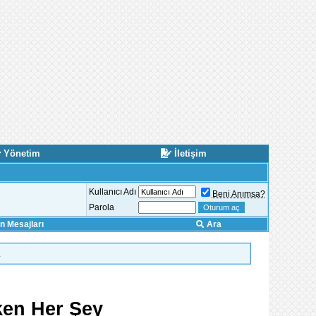
Yönetim
İletişim
Kullanıcı Adı
Beni Anımsa?
Parola
 Mesajları
Ara
.
ken Her Şey