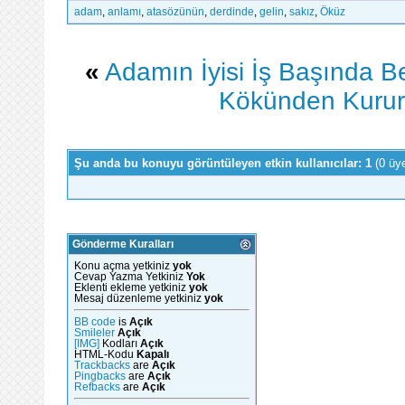
adam
,
anlamı
,
atasözünün
,
derdinde
,
gelin
,
sakız
,
Öküz
«
Adamın İyisi İş Başında Be
Kökünden Kurur
Şu anda bu konuyu görüntüleyen etkin kullanıcılar: 1
(0 üy
Gönderme Kuralları
Konu açma yetkiniz
yok
Cevap Yazma Yetkiniz
Yok
Eklenti ekleme yetkiniz
yok
Mesaj düzenleme yetkiniz
yok
BB code
is
Açık
Smileler
Açık
[IMG]
Kodları
Açık
HTML-Kodu
Kapalı
Trackbacks
are
Açık
Pingbacks
are
Açık
Refbacks
are
Açık