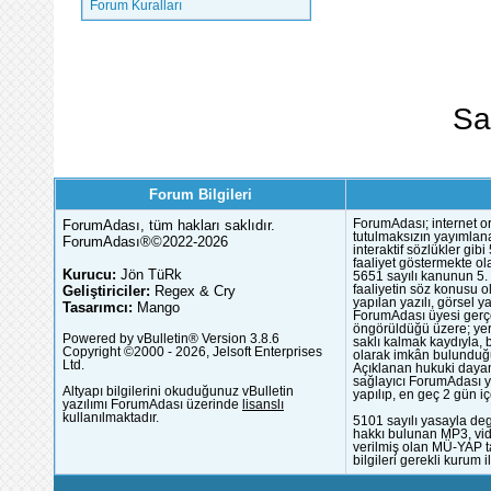
Forum Kuralları
Sa
Forum Bilgileri
ForumAdası, tüm hakları saklıdır.
ForumAdası; internet or
tutulmaksızın yayımlana
ForumAdası®©2022-2026
interaktif sözlükler gi
faaliyet göstermekte ola
Kurucu:
Jön TüRk
5651 sayılı kanunun 5. 
Geliştiriciler:
Regex & Cry
faaliyetin söz konusu 
yapılan yazılı, görsel 
Tasarımcı:
Mango
ForumAdası üyesi gerçek
öngörüldüğü üzere; yer 
Powered by vBulletin® Version 3.8.6
saklı kalmak kaydıyla,
Copyright ©2000 - 2026, Jelsoft Enterprises
olarak imkân bulunduğu
Ltd.
Açıklanan hukuki dayan
sağlayıcı ForumAdası y
Altyapı bilgilerini okuduğunuz vBulletin
yapılıp, en geç 2 gün iç
yazılımı ForumAdası üzerinde
lisanslı
kullanılmaktadır.
5101 sayılı yasayla deg
hakkı bulunan MP3, vide
verilmiş olan MÜ-YAP ta
bilgileri gerekli kurum i