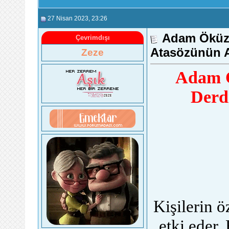
27 Nisan 2023
, 23:26
Adam Öküz 
Çevrimdışı
Atasözünün 
Zeze
Adam Ö
Derd
Kişilerin ö
etki eder.