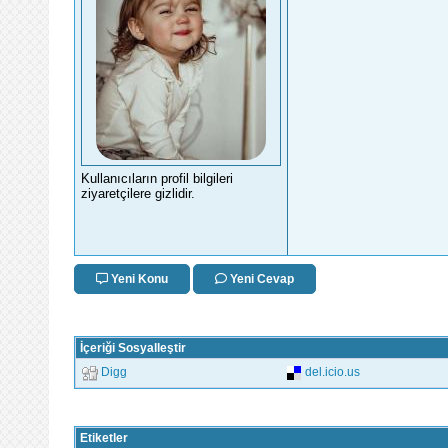
Kullanıcıların profil bilgileri
ziyaretçilere gizlidir.
Yeni Konu
Yeni Cevap
İçeriği Sosyalleştir
Digg
del.icio.us
Etiketler