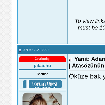
To view link
must be 10
28 Nisan 2023
, 00:38
Yanıt: Ada
Çevrimdışı
| Atasözünün
pikachu
Beatrice
Öküze bak 