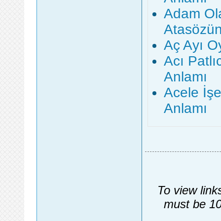
Adam Ola
Atasözün
Aç Ayı O
Acı Patl
Anlamı
Acele İş
Anlamı
To view link
must be 10