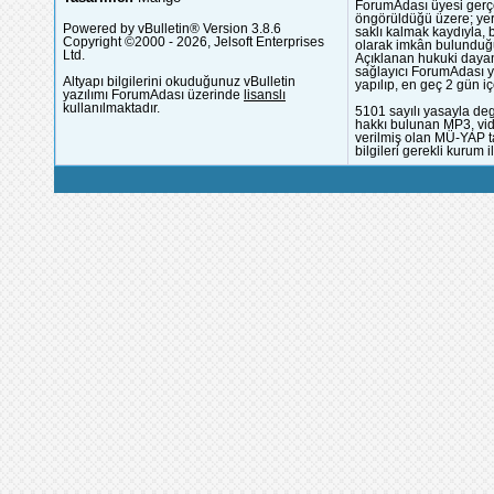
ForumAdası üyesi gerçek
öngörüldüğü üzere; yer 
Powered by vBulletin® Version 3.8.6
saklı kalmak kaydıyla,
Copyright ©2000 - 2026, Jelsoft Enterprises
olarak imkân bulunduğu
Ltd.
Açıklanan hukuki dayan
sağlayıcı ForumAdası y
Altyapı bilgilerini okuduğunuz vBulletin
yapılıp, en geç 2 gün iç
yazılımı ForumAdası üzerinde
lisanslı
kullanılmaktadır.
5101 sayılı yasayla deg
hakkı bulunan MP3, vide
verilmiş olan MÜ-YAP ta
bilgileri gerekli kurum i