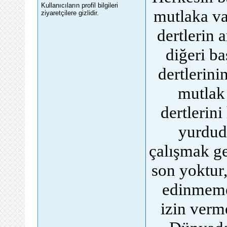
Kullanıcıların profil bilgileri
mutlaka va
ziyaretçilere gizlidir.
dertlerin 
diğeri b
dertlerini
mutlak
dertlerini
yurdudu
çalışmak g
son yoktur,
edinmemek
izin verme