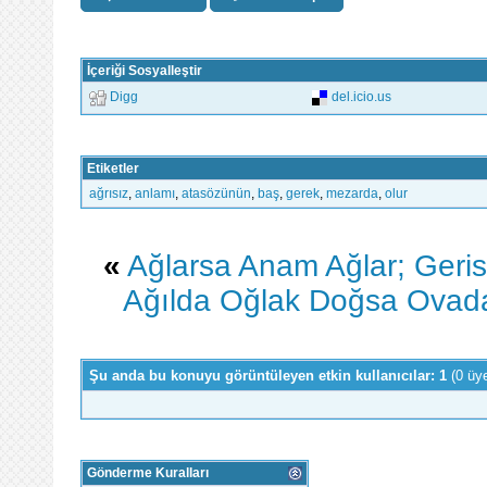
İçeriği Sosyalleştir
Digg
del.icio.us
Etiketler
ağrısız
,
anlamı
,
atasözünün
,
baş
,
gerek
,
mezarda
,
olur
«
Ağlarsa Anam Ağlar; Geris
Ağılda Oğlak Doğsa Ovada
Şu anda bu konuyu görüntüleyen etkin kullanıcılar: 1
(0 üy
Gönderme Kuralları