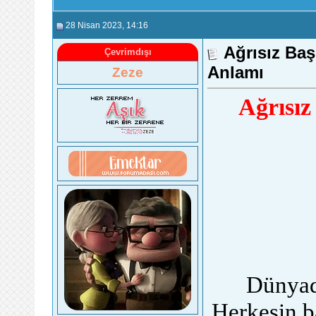
28 Nisan 2023
, 14:16
Ağrısız Ba
Çevrimdışı
Anlamı
Zeze
Ağrısız
Dünyada
Herkesin b