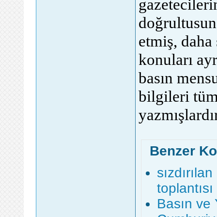
gazetecileri
doğrultusun
etmiş, daha 
konuları ayr
basın mensup
bilgileri tü
yazmışlardır
Benzer Ko
sızdırılan
toplantısı
Basın ve 