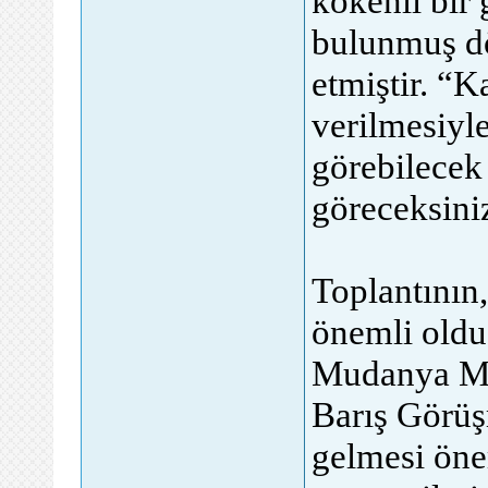
kökenli bir 
bulunmuş dör
etmiştir. “
verilmesiyl
görebilecek
göreceksiniz
Toplantının
önemli oldu
Mudanya Mü
Barış Görüş
gelmesi önem