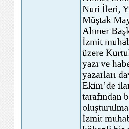
Nuri İleri,
Müştak Maya
Ahmer Başka
İzmit muhab
üzere Kurtu
yazı ve habe
yazarları da
Ekim’de ila
tarafından 
oluşturulmas
İzmit muhab