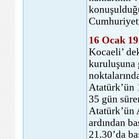
konuşulduğu
Cumhuriyeti 
genel forum sitesi
16 Ocak 19
Kocaeli’ dek
kuruluşuna 
noktalarında
Atatürk’ün 
35 gün süren
Atatürk’ün 
ardından baş
21.30’da ba