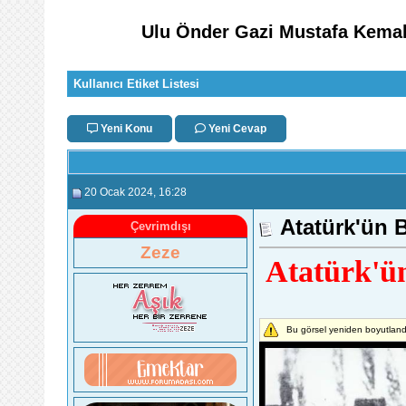
Ulu Önder Gazi Mustafa Kemal
Kullanıcı Etiket Listesi
Yeni Konu
Yeni Cevap
20 Ocak 2024
, 16:28
Atatürk'ün B
Çevrimdışı
Zeze
Atatürk'ün
Bu görsel yeniden boyutlandı