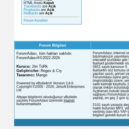
HTML-Kodu
Kapalı
Trackbacks
are
Açık
Pingbacks
are
Açık
Refbacks
are
Açık
Forum Kuralları
Forum Bilgileri
ForumAdası, tüm hakları saklıdır.
ForumAdası; internet or
tutulmaksızın yayımlana
ForumAdası®©2022-2026
interaktif sözlükler gi
faaliyet göstermekte ola
Kurucu:
Jön TüRk
5651 sayılı kanunun 5. 
Geliştiriciler:
Regex & Cry
faaliyetin söz konusu 
yapılan yazılı, görsel 
Tasarımcı:
Mango
ForumAdası üyesi gerçek
öngörüldüğü üzere; yer 
Powered by vBulletin® Version 3.8.6
saklı kalmak kaydıyla,
Copyright ©2000 - 2026, Jelsoft Enterprises
olarak imkân bulunduğu
Ltd.
Açıklanan hukuki dayan
sağlayıcı ForumAdası y
Altyapı bilgilerini okuduğunuz vBulletin
yapılıp, en geç 2 gün iç
yazılımı ForumAdası üzerinde
lisanslı
kullanılmaktadır.
5101 sayılı yasayla deg
hakkı bulunan MP3, vide
verilmiş olan MÜ-YAP ta
bilgileri gerekli kurum i