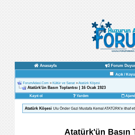
Anasayfa
Forum Duyur
Açık / Koy
ForumAdasi.Com
>
Kültür ve Sanat
>
Atatürk Köşesi
Atatürk'ün Basın Toplantısı | 16 Ocak 1923
Kayıt ol
Yardım
Ajan
Atatürk Köşesi
Ulu Önder Gazi Mustafa Kemal ATATÜRK'e ithaf et
Atatürk'ün Basın 