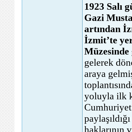
1923 Salı 
Gazi Musta
artından İz
İzmit’te y
Müzesinde g
gelerek döne
araya gelmiş
toplantısın
yoluyla ilk
Cumhuriyet i
paylaşıldığ
haklarının v