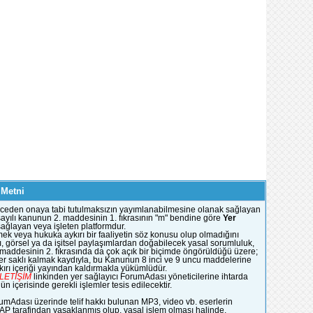
 Metni
e önceden onaya tabi tutulmaksızın yayımlanabilmesine olanak sağlayan
51 sayılı kanunun 2. maddesinin 1. fıkrasının "m" bendine göre
Yer
 sağlayan veya işleten platformdur.
mek veya hukuka aykırı bir faaliyetin söz konusu olup olmadığını
, görsel ya da işitsel paylaşımlardan doğabilecek yasal sorumluluk,
n maddesinin 2. fıkrasında da çok açık bir biçimde öngörüldüğü üzere;
ümler saklı kalmak kaydıyla, bu Kanunun 8 inci ve 9 uncu maddelerine
rı içeriği yayından kaldırmakla yükümlüdür.
İLETİŞİM
linkinden yer sağlayıcı ForumAdası yöneticilerine ihtarda
 içerisinde gerekli işlemler tesis edilecektir.
rumAdası üzerinde telif hakkı bulunan MP3, video vb. eserlerin
YAP tarafindan yasaklanmış olup, yasal işlem olması halinde,