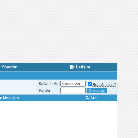
Yönetim
İletişim
Kullanıcı Adı
Beni Anımsa?
Parola
 Mesajları
Ara