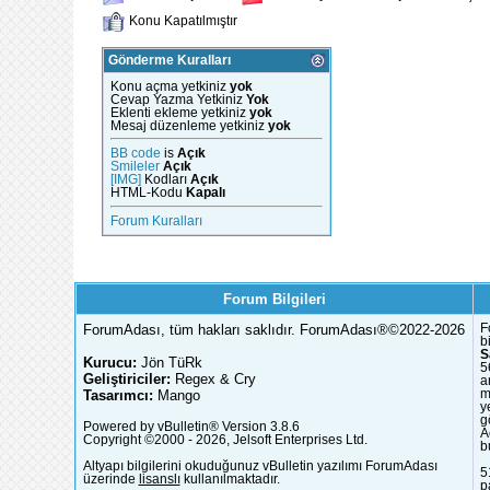
Konu Kapatılmıştır
Gönderme Kuralları
Konu açma yetkiniz
yok
Cevap Yazma Yetkiniz
Yok
Eklenti ekleme yetkiniz
yok
Mesaj düzenleme yetkiniz
yok
BB code
is
Açık
Smileler
Açık
[IMG]
Kodları
Açık
HTML-Kodu
Kapalı
Forum Kuralları
Forum Bilgileri
ForumAdası, tüm hakları saklıdır. ForumAdası®©2022-2026
F
b
S
Kurucu:
Jön TüRk
5
Geliştiriciler:
Regex & Cry
a
Tasarımcı:
Mango
m
y
g
Powered by vBulletin® Version 3.8.6
A
Copyright ©2000 - 2026, Jelsoft Enterprises Ltd.
b
Altyapı bilgilerini okuduğunuz vBulletin yazılımı ForumAdası
5
üzerinde
lisanslı
kullanılmaktadır.
p