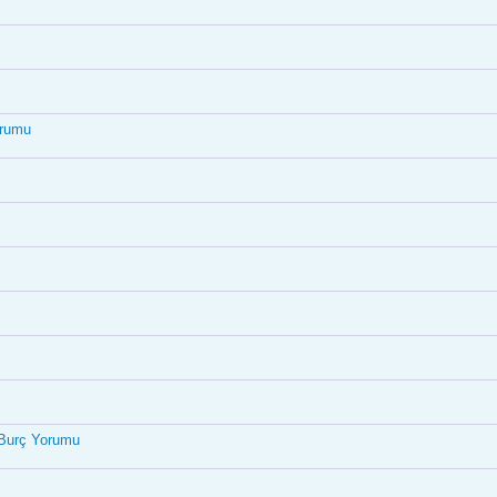
orumu
k Burç Yorumu