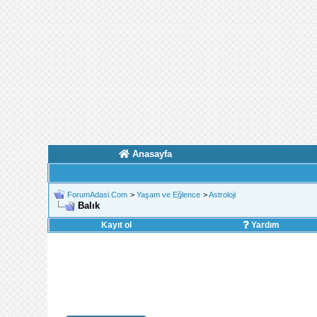
Anasayfa
ForumAdasi.Com
>
Yaşam ve Eğlence
>
Astroloji
Balık
Kayıt ol
Yardım