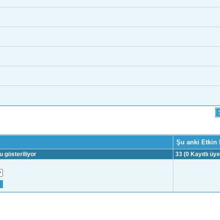
Şu anki Etkin 
 gösteriliyor
33 (0 Kayıtlı üye