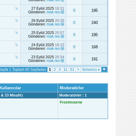
27 Eylül 2025
18:31
0
195
Gönderen:
mak res
26 Eylül 2025
20:26
0
240
Gönderen:
mak res
25 Eylül 2025
20:07
0
195
Gönderen:
mak res
24 Eylül 2025
18:15
0
168
Gönderen:
mak res
23 Eylül 2025
20:34
0
191
Gönderen:
mak res
Sayfa 1 Toplam 60 Sayfadan
1
2
3
11
51
>
Sonuncu
»
Kullanıcılar
Moderatörler
 & 33 Misafir)
Moderatörler : 1
Frostmourne