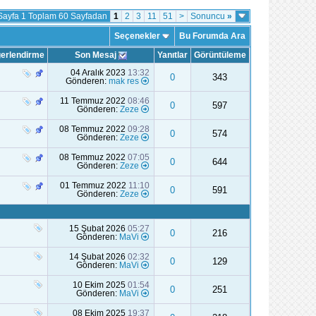
Sayfa 1 Toplam 60 Sayfadan
1
2
3
11
51
>
Sonuncu
»
Seçenekler
Bu Forumda Ara
erlendirme
Son Mesaj
Yanıtlar
Görüntüleme
04 Aralık 2023
13:32
0
343
Gönderen:
mak res
11 Temmuz 2022
08:46
0
597
Gönderen:
Zeze
08 Temmuz 2022
09:28
0
574
Gönderen:
Zeze
08 Temmuz 2022
07:05
0
644
Gönderen:
Zeze
01 Temmuz 2022
11:10
0
591
Gönderen:
Zeze
15 Şubat 2026
05:27
0
216
Gönderen:
MaVi
14 Şubat 2026
02:32
0
129
Gönderen:
MaVi
10 Ekim 2025
01:54
0
251
Gönderen:
MaVi
08 Ekim 2025
19:37