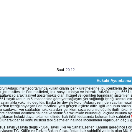
Saat:
20:12
.
Hukuki Aydınlatma
orumAdası; internet ortamında kullanıcıların içerik üretmelerine, bu içeriklerin d
ir forum sitesidir. Forum siteleri, tıpkı sosyal medya ve interaktif sözlükler gibi 56
ağlayıcı
olarak faaliyet göstermekte olan, hizmet ve içerikleri barındıran sistemleri
651 sayılı kanunun 5. maddesine göre yer sağlayıcı, yer sağladığı içeriği kontrol et
raştırmakla yükümlü değildir. Başka bir deyişle ForumAdası üzerinden yapılan yazılı
ezkur içeriği paylaşan ForumAdası üyesi gerçek kişilere aittir. İlgili kanunun anıla
er sağlayıcı, yer sağladığı hukuka aykırı içerikten, ceza sorumluluğu ile ilgili hük
öre haberdar edilmesi halinde ve teknik olarak imkân bulunduğu ölçüde hukuka aykı
çıklanan hukuki dayanaklar temelinde, hak ihlâli iddiasında bulunan hak sahipleri
ulunarak bahse konu hususu tebliğ etmeleri halinde incelemeler yapılıp, en geç 2 gün
101 sayılı yasayla degişik 5846 sayılı Fikir ve Sanat Eserleri Kanunu gereğince Fo
aylaşımı T.C. Kültür ve Turizm Bakanlığı tarafından hak sahipliği verilmiş olan MÜ-